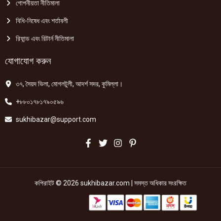
গোপনীয়তা নীতিমালা
বিধি-নিষেধ এবং শর্তাবলী
রিফান্ড এবং রিটার্ন নীতিমালা
যোগাযোগ করুন
৩৭, সৈয়দ ভিলা, মোগলটুলী, আদর্শ সদর, কুমিল্লা।
+৮৮০১৭৮১৭৯০৫৯৬
sukhibazar@support.com
কপিরাইট © 2026 sukhibazar.com | সমস্ত অধিকার সংরক্ষিত