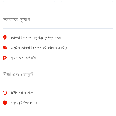
মার্কার
পার্মানেন্ট
1pic
মার্কার
quantity
quantity
সরবরাহের সুযোগ
ডেলিভারি এলাকা: শুধুমাত্র কুমিল্লা শহর।
১ ঘন্টায় ডেলিভারি (সকাল ৮টা থেকে রাত ৮টা)
ক্যাশ অন ডেলিভারি
রিটার্ন এবং ওয়ারেন্টি
রিটার্ন শর্ত সাপেক্ষে
ওয়্যারেন্টি উপলব্ধ নয়