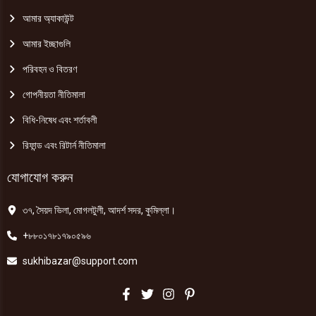
আমার অ্যাকাউন্ট
আমার ইচ্ছাগুলি
পরিবহন ও বিতরণ
গোপনীয়তা নীতিমালা
বিধি-নিষেধ এবং শর্তাবলী
রিফান্ড এবং রিটার্ন নীতিমালা
যোগাযোগ করুন
৩৭, সৈয়দ ভিলা, মোগলটুলী, আদর্শ সদর, কুমিল্লা।
+৮৮০১৭৮১৭৯০৫৯৬
sukhibazar@support.com