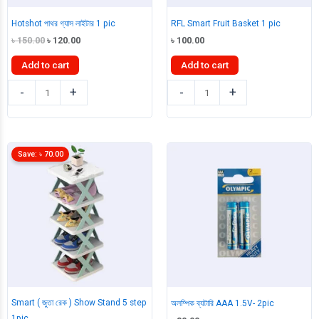
Hotshot পাথর গ্যাস লাইটার 1 pic
RFL Smart Fruit Basket 1 pic
Original
Current
৳
150.00
৳
120.00
৳
100.00
price
price
was:
is:
Add to cart
Add to cart
৳ 150.00.
৳ 120.00.
Hotshot
RFL
-
+
-
+
পাথর
Smart
গ্যাস
Fruit
লাইটার
Basket
1
1
Save:
৳
70.00
pic
pic
quantity
quantity
Smart ( জুতা রেক ) Show Stand 5 step
অলম্পিক ব্যটারি AAA 1.5V- 2pic
1pic