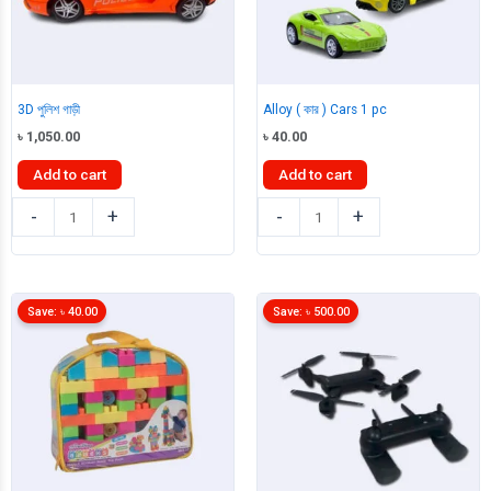
3D পুলিশ গাড়ী
Alloy ( কার ) Cars 1 pc
৳
1,050.00
৳
40.00
Add to cart
Add to cart
3D
Alloy
-
+
-
+
পুলিশ
(
গাড়ী
কার
quantity
)
Cars
Save:
৳
40.00
Save:
৳
500.00
1
pc
quantity