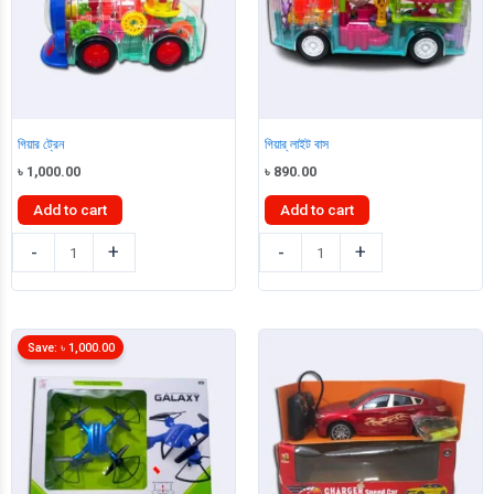
গিয়ার ট্রেন
গিয়ার্ লাইট বাস
৳
1,000.00
৳
890.00
Add to cart
Add to cart
গিয়ার
গিয়ার্
-
+
-
+
ট্রেন
লাইট
quantity
বাস
quantity
Save:
৳
1,000.00