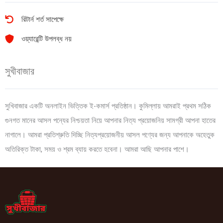
রিটার্ন শর্ত সাপেক্ষে
ওয়্যারেন্টি উপলব্ধ নয়
সুখীবাজার
সুখিবাজার একটি অনলাইন ভিত্তিক ই-কমার্স প্রতিষ্ঠান। কুমিল্লায় আমরাই প্রথম সঠিক
গুনগত মানের আসল পন্যের নিশ্চয়তা নিয়ে আপনার নিত্য প্রয়োজনিয় সামগ্রী আপনা হাতের
নাগালে। আমরা প্রতিশ্রুতি দিচ্ছি নিত্যপ্রয়োজনীয় আসল পণ্যের জন্য আপনাকে অহেতুক
অতিরিক্ত টাকা, সময় ও শ্রম ব্যায় করতে হবেনা। আমরা আছি আপনার পাশে।