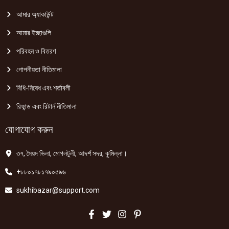
আমার অ্যাকাউন্ট
আমার ইচ্ছাগুলি
পরিবহন ও বিতরণ
গোপনীয়তা নীতিমালা
বিধি-নিষেধ এবং শর্তাবলী
রিফান্ড এবং রিটার্ন নীতিমালা
যোগাযোগ করুন
৩৭, সৈয়দ ভিলা, মোগলটুলী, আদর্শ সদর, কুমিল্লা।
+৮৮০১৭৮১৭৯০৫৯৬
sukhibazar@support.com