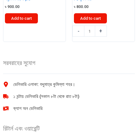
৳
900.00
৳
800.00
Add to cart
Add to cart
এমুলেশন
PC
-
+
গাড়ি
পুলিশ
1
গাড়ি
pic
quantity
quantity
সরবরাহের সুযোগ
ডেলিভারি এলাকা: শুধুমাত্র কুমিল্লা শহর।
১ ঘন্টায় ডেলিভারি (সকাল ৮টা থেকে রাত ৮টা)
ক্যাশ অন ডেলিভারি
রিটার্ন এবং ওয়ারেন্টি