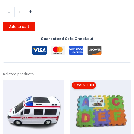
৳ 6,000.00.
৳ 5,500.00.
DM107s
-
+
ড্রোন
quantity
Add to cart
Guaranteed Safe Checkout
Related products
Save:
৳
50.00