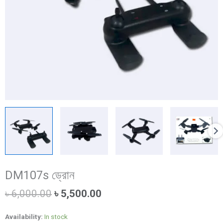
DM107s ড্রোন
Original
Current
৳
6,000.00
৳
5,500.00
price
price
was:
is:
Availability:
In stock