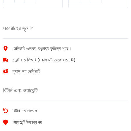
ডেইরি
Kat
মিল্ক
কিটক্যাট
সিল্ক
2
চকলেট
ফিঙ্গার
সরবরাহের সুযোগ
বার
11.9gm
140g
quantity
quantity
ডেলিভারি এলাকা: শুধুমাত্র কুমিল্লা শহর।
১ ঘন্টায় ডেলিভারি (সকাল ৮টা থেকে রাত ৮টা)
ক্যাশ অন ডেলিভারি
রিটার্ন এবং ওয়ারেন্টি
রিটার্ন শর্ত সাপেক্ষে
ওয়্যারেন্টি উপলব্ধ নয়