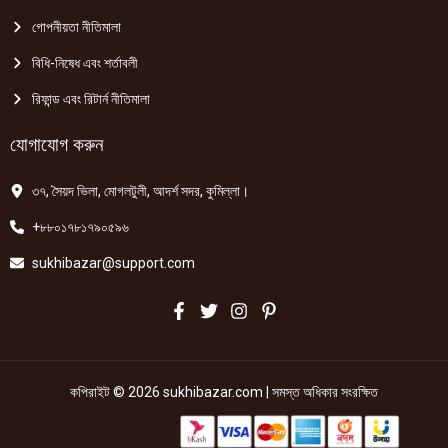
গোপনীয়তা নীতিমালা
বিধি-নিষেধ এবং শর্তাবলী
রিফান্ড এবং রিটার্ন নীতিমালা
যোগাযোগ করুন
৩৭, সৈয়দ ভিলা, মোগলটুলী, আদর্শ সদর, কুমিল্লা।
+৮৮০১৭৮১৭৯০৫৯৬
sukhibazar@support.com
কপিরাইট © 2026 sukhibazar.com | সমস্ত অধিকার সংরক্ষিত