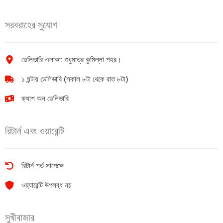
পাতার
quantity
চা
সরবরাহের সুযোগ
100gm
quantity
ডেলিভারি এলাকা: শুধুমাত্র কুমিল্লা শহর।
১ ঘন্টায় ডেলিভারি (সকাল ৮টা থেকে রাত ৮টা)
ক্যাশ অন ডেলিভারি
রিটার্ন এবং ওয়ারেন্টি
রিটার্ন শর্ত সাপেক্ষে
ওয়্যারেন্টি উপলব্ধ নয়
সুখীবাজার