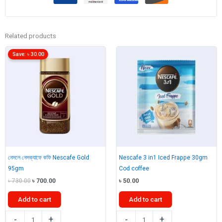
quantity
Related products
Save:
৳
30.00
নেসলে নেসক্যাফে কফি Nescafe Gold
Nescafe 3 in1 Iced Frappe 30gm
95gm
Cod coffee
Original
Current
৳
730.00
৳
700.00
৳
50.00
price
price
was:
is:
Add to cart
Add to cart
৳ 730.00.
৳ 700.00.
নেসলে
Nescafe
-
+
-
+