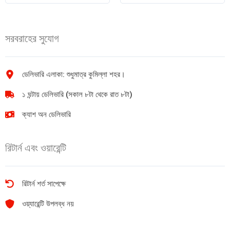
500ml
ম্যাংগো
quantity
জুস
1Ltr
সরবরাহের সুযোগ
quantity
ডেলিভারি এলাকা: শুধুমাত্র কুমিল্লা শহর।
১ ঘন্টায় ডেলিভারি (সকাল ৮টা থেকে রাত ৮টা)
ক্যাশ অন ডেলিভারি
রিটার্ন এবং ওয়ারেন্টি
রিটার্ন শর্ত সাপেক্ষে
ওয়্যারেন্টি উপলব্ধ নয়