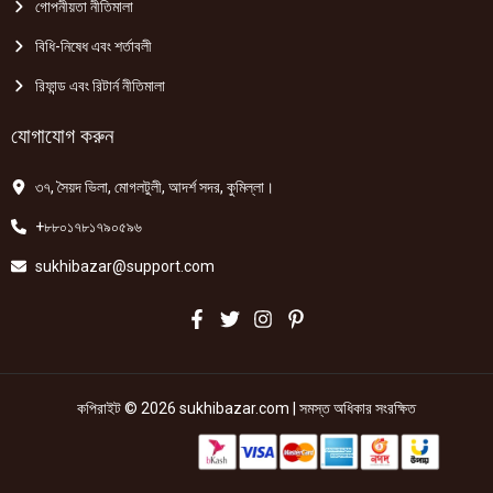
গোপনীয়তা নীতিমালা
বিধি-নিষেধ এবং শর্তাবলী
রিফান্ড এবং রিটার্ন নীতিমালা
যোগাযোগ করুন
৩৭, সৈয়দ ভিলা, মোগলটুলী, আদর্শ সদর, কুমিল্লা।
+৮৮০১৭৮১৭৯০৫৯৬
sukhibazar@support.com
কপিরাইট © 2026 sukhibazar.com | সমস্ত অধিকার সংরক্ষিত