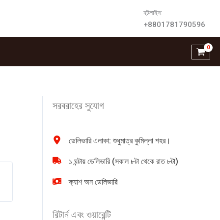
হটলাইন:
+8801781790596
সরবরাহের সুযোগ
ডেলিভারি এলাকা: শুধুমাত্র কুমিল্লা শহর।
১ ঘন্টায় ডেলিভারি (সকাল ৮টা থেকে রাত ৮টা)
ক্যাশ অন ডেলিভারি
রিটার্ন এবং ওয়ারেন্টি