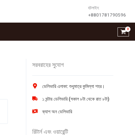
হটলাইন:
+8801781790596
সরবরাহের সুযোগ
ডেলিভারি এলাকা: শুধুমাত্র কুমিল্লা শহর।
১ ঘন্টায় ডেলিভারি (সকাল ৮টা থেকে রাত ৮টা)
ক্যাশ অন ডেলিভারি
রিটার্ন এবং ওয়ারেন্টি