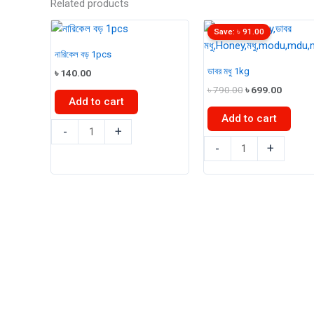
Related products
Save:
৳
91.00
নারিকেল বড় 1pcs
ডাবর মধু 1kg
৳
140.00
Original
Curren
৳
790.00
৳
699.00
Add to cart
price
price
was:
is:
Add to cart
৳ 790.00.
৳ 699.0
নারিকেল
-
+
বড়
ডাবর
-
+
1pcs
মধু
quantity
1kg
quantity