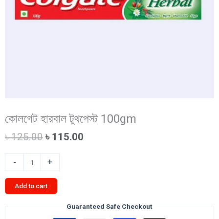
কোলগেট হারবাল টুথপেস্ট 100gm
Original
Current
৳
125.00
৳
115.00
price
price
was:
is:
কোলগেট
-
+
৳ 125.00.
৳ 115.00.
হারবাল
টুথপেস্ট
Add to cart
100gm
quantity
Guaranteed Safe Checkout