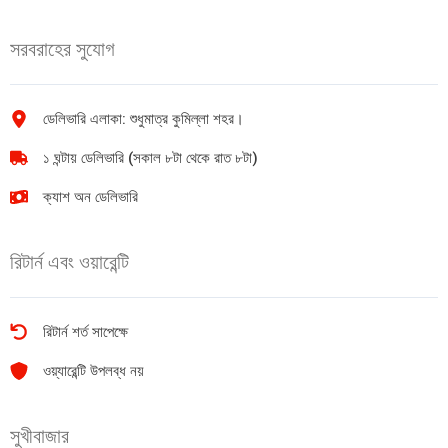
পেপসোডেন্ট
95ml
টুথপেস্ট
quantity
সরবরাহের সুযোগ
190
gm
quantity
ডেলিভারি এলাকা: শুধুমাত্র কুমিল্লা শহর।
১ ঘন্টায় ডেলিভারি (সকাল ৮টা থেকে রাত ৮টা)
ক্যাশ অন ডেলিভারি
রিটার্ন এবং ওয়ারেন্টি
রিটার্ন শর্ত সাপেক্ষে
ওয়্যারেন্টি উপলব্ধ নয়
সুখীবাজার