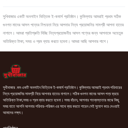
সুখিবাজার একটি অনলাইন ভিত্তিক ই-কমার্স প্রতিষ্ঠান। কুমিল্লায় আমরাই প্রথম সঠিক
গুনগত মানের আসল পন্যের নিশ্চয়তা নিয়ে আপনার নিত্য প্রয়োজনিয় সামগ্রী আপনা হাতের
নাগালে। আমরা প্রতিশ্রুতি দিচ্ছি নিত্যপ্রয়োজনীয় আসল পণ্যের জন্য আপনাকে অহেতুক
অতিরিক্ত টাকা, সময় ও শ্রম ব্যায় করতে হবেনা। আমরা আছি আপনার পাশে।
সুখীবাজার .কম একটি অনলাইন ভিত্তিক ই-কমার্স প্রতিষ্ঠান। কুমিল্লায় আমরাই প্রথম পরিবারের
নিত্য প্রয়োজনিয় সামগ্রী নিয়ে আপনার হাতের নাগালে। সঠিক গুনগত মানের আসল পন্য ক্রয়ে
অতিরিক্ত টাকা,সময় ও শ্রম ব্যায় করতে হবেনা। সময় বাঁচান, আপনার শতব্যস্ততার মাঝে কিছু
সময় যাতে আপনি আপনার পরিবার-পরিজন এর সাথে ব্যয় করতে পারেন সেই সুযোগ করে দেওয়াই
আমাদের লক্ষ্য।