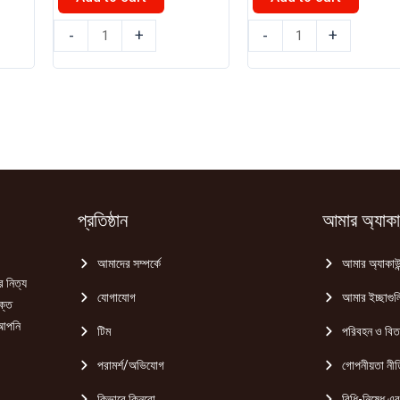
,400.00.
৳ 230.00.
৳ 220.00.
৳ 125.00.
৳ 120.00.
চাষী
বিডি
-
+
-
+
চিনিগুড়া
ফুড
সুগন্ধি
টমেটো
চাল
সস
1kg
340gm
quantity
quantity
প্রতিষ্ঠান
আমার অ্যাকাউ
আমাদের সম্পর্কে
আমার অ্যাকাউন
র নিত্য
যোগাযোগ
আমার ইচ্ছাগুল
ক্ত
 আপনি
টিম
পরিবহন ও বি
পরামর্শ/অভিযোগ
গোপনীয়তা নীত
কিভাবে কিনবো
বিধি-নিষেধ এবং