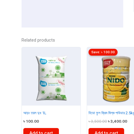
Related products
Save:
৳
100.00
আড়ং তরল দুধ 1L
নিডো ফুল ক্রিম মিল্ক পাউডার 2.5k
Original
Cur
৳
100.00
৳
3,500.00
৳
3,400.00
price
pri
was:
is:
Add to cart
Add to cart