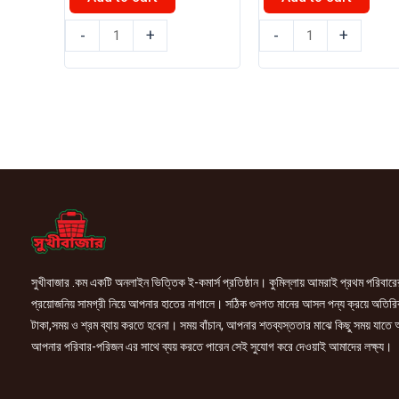
৳ 3,500.00.
৳ 3
আড়ং
নিডো
-
+
-
+
তরল
ফুল
দুধ
ক্রিম
1L
মিল্ক
quantity
পাউডার
2.5kg
quantity
সুখীবাজার .কম একটি অনলাইন ভিত্তিক ই-কমার্স প্রতিষ্ঠান। কুমিল্লায় আমরাই প্রথম পরিবারে
প্রয়োজনিয় সামগ্রী নিয়ে আপনার হাতের নাগালে। সঠিক গুনগত মানের আসল পন্য ক্রয়ে অতিরি
টাকা,সময় ও শ্রম ব্যায় করতে হবেনা। সময় বাঁচান, আপনার শতব্যস্ততার মাঝে কিছু সময় যাতে
আপনার পরিবার-পরিজন এর সাথে ব্যয় করতে পারেন সেই সুযোগ করে দেওয়াই আমাদের লক্ষ্য।