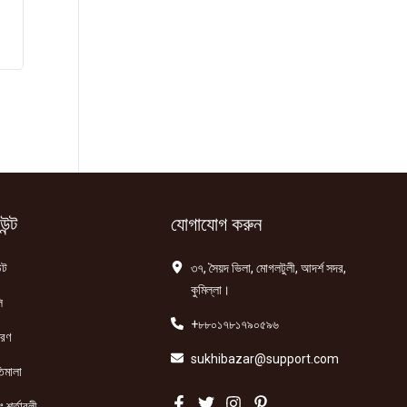
ন্ট
যোগাযোগ করুন
্ট
৩৭, সৈয়দ ভিলা, মোগলটুলী, আদর্শ সদর,
কুমিল্লা।
ি
+৮৮০১৭৮১৭৯০৫৯৬
তরণ
sukhibazar@support.com
িমালা
 শর্তাবলী