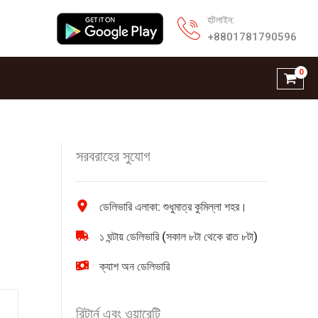
হটলাইন:
+8801781790596
সরবরাহের সুযোগ
ডেলিভারি এলাকা: শুধুমাত্র কুমিল্লা শহর।
১ ঘন্টায় ডেলিভারি (সকাল ৮টা থেকে রাত ৮টা)
ক্যাশ অন ডেলিভারি
রিটার্ন এবং ওয়ারেন্টি