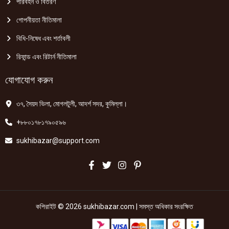
পরিবহন ও বিতরণ
গোপনীয়তা নীতিমালা
বিধি-নিষেধ এবং শর্তাবলী
রিফান্ড এবং রিটার্ন নীতিমালা
যোগাযোগ করুন
৩৭, সৈয়দ ভিলা, মোগলটুলী, আদর্শ সদর, কুমিল্লা।
+৮৮০১৭৮১৭৯০৫৯৬
sukhibazar@support.com
কপিরাইট © 2026 sukhibazar.com | সমস্ত অধিকার সংরক্ষিত