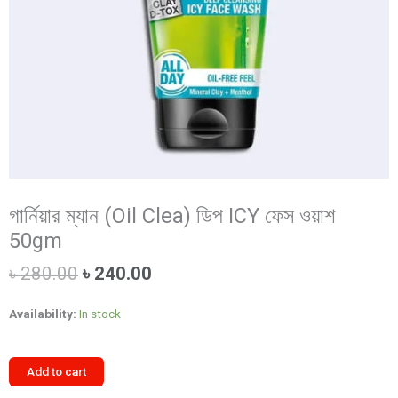
গার্নিয়ার ম্যান (Oil Clea) ডিপ ICY ফেস ওয়াশ
50gm
Original
Current
৳
280.00
৳
240.00
price
price
was:
is:
Availability:
In stock
৳ 280.00.
৳ 240.00.
গার্নিয়ার
Add to cart
ম্যান
(Oil