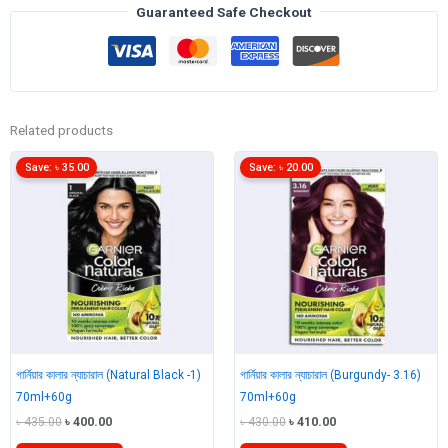
Guaranteed Safe Checkout
Clea)
ডিপ
ICY
ফেস
ওয়াশ
50gm
Related products
quantity
Save:
৳
35.00
Save:
৳
20.00
গার্নিয়ার কালার ন্যাচারাল (Natural Black -1)
গার্নিয়ার কালার ন্যাচারাল (Burgundy- 3.16)
70ml+60g
70ml+60g
Original
Current
Original
Current
৳
435.00
৳
400.00
৳
430.00
৳
410.00
price
price
price
price