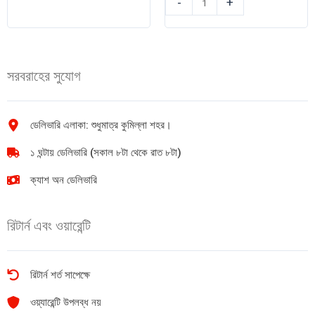
-
+
সফ্ট
লিপ
রিফ্রেশিং
বাম
ময়শ্চারাইজিং
(Lemon)
ক্রিম
4.8g
সরবরাহের সুযোগ
50ml
quantity
quantity
ডেলিভারি এলাকা: শুধুমাত্র কুমিল্লা শহর।
১ ঘন্টায় ডেলিভারি (সকাল ৮টা থেকে রাত ৮টা)
ক্যাশ অন ডেলিভারি
রিটার্ন এবং ওয়ারেন্টি
রিটার্ন শর্ত সাপেক্ষে
ওয়্যারেন্টি উপলব্ধ নয়