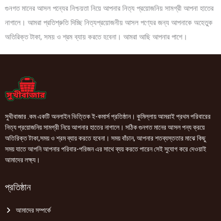
গুনগত মানের আসল পন্যের নিশ্চয়তা নিয়ে আপনার নিত্য প্রয়োজনিয় সামগ্রী আপনা হাতের
নাগালে। আমরা প্রতিশ্রুতি দিচ্ছি নিত্যপ্রয়োজনীয় আসল পণ্যের জন্য আপনাকে অহেতুক
অতিরিক্ত টাকা, সময় ও শ্রম ব্যায় করতে হবেনা। আমরা আছি আপনার পাশে।
সুখীবাজার .কম একটি অনলাইন ভিত্তিক ই-কমার্স প্রতিষ্ঠান। কুমিল্লায় আমরাই প্রথম পরিবারের
নিত্য প্রয়োজনিয় সামগ্রী নিয়ে আপনার হাতের নাগালে। সঠিক গুনগত মানের আসল পন্য ক্রয়ে
অতিরিক্ত টাকা,সময় ও শ্রম ব্যায় করতে হবেনা। সময় বাঁচান, আপনার শতব্যস্ততার মাঝে কিছু
সময় যাতে আপনি আপনার পরিবার-পরিজন এর সাথে ব্যয় করতে পারেন সেই সুযোগ করে দেওয়াই
আমাদের লক্ষ্য।
প্রতিষ্ঠান
আমাদের সম্পর্কে