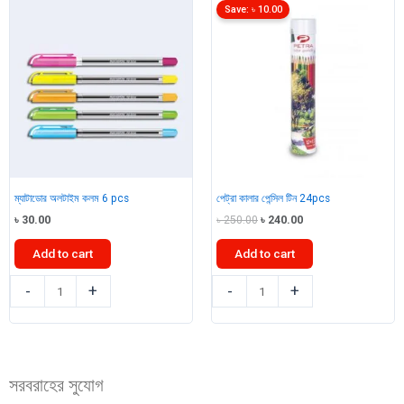
5
Save:
৳
10.00
pcs
quantity
ম্যাটাডোর অলটাইম কলম 6 pcs
পেট্রা কালার পেন্সিল টিন 24pcs
Original
Current
৳
30.00
৳
250.00
৳
240.00
price
price
was:
is:
Add to cart
Add to cart
৳ 250.00.
৳ 240.00.
ম্যাটাডোর
পেট্রা
-
+
-
+
অলটাইম
কালার
কলম
পেন্সিল
6
টিন
pcs
24pcs
সরবরাহের সুযোগ
quantity
quantity