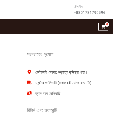
হটলাইন:
+8801781790596
সরবরাহের সুযোগ
ডেলিভারি এলাকা: শুধুমাত্র কুমিল্লা শহর।
১ ঘন্টায় ডেলিভারি (সকাল ৮টা থেকে রাত ৮টা)
ক্যাশ অন ডেলিভারি
রিটার্ন এবং ওয়ারেন্টি