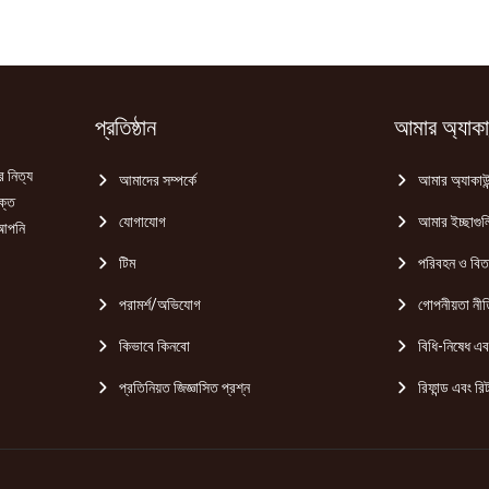
সাবান
100ml
ফ্রি
quantity
quantity
প্রতিষ্ঠান
আমার অ্যাকাউ
র নিত্য
আমাদের সম্পর্কে
আমার অ্যাকাউন
ক্ত
যোগাযোগ
আমার ইচ্ছাগুল
 আপনি
টিম
পরিবহন ও বি
পরামর্শ/অভিযোগ
গোপনীয়তা নীত
কিভাবে কিনবো
বিধি-নিষেধ এবং
প্রতিনিয়ত জিজ্ঞাসিত প্রশ্ন
রিফান্ড এবং রিট