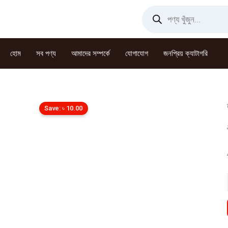
Skip
Products
search
to
content
হোম
সব পণ্য
আমাদের সম্পর্কে
যোগাযোগ
জনপ্রিয় ক্যাটাগরি
Save:
৳
10.00