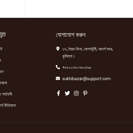
ন্ট
যোগাযোগ করুন
্ট
৩৭, সৈয়দ ভিলা, মোগলটুলী, আদর্শ সদর,
কুমিল্লা।
ি
+৮৮০১৭৮১৭৯০৫৯৬
তরণ
sukhibazar@support.com
িমালা
 শর্তাবলী
ার্ন নীতিমালা