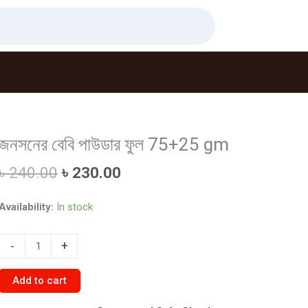
জনসনের বেবি পাউডার ফুল 75+25 gm
Original
Current
৳
240.00
৳
230.00
price
price
was:
is:
Availability:
In stock
৳ 240.00.
৳ 230.00.
জনসনের
-
+
বেবি
পাউডার
Add to cart
ফুল
75+25