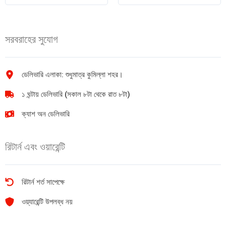
এক্সট্রা
তেল
কেয়ার
335ml
এ্যান্টি
quantity
সরবরাহের সুযোগ
হেয়ারফল
তেল
150ml
quantity
ডেলিভারি এলাকা: শুধুমাত্র কুমিল্লা শহর।
১ ঘন্টায় ডেলিভারি (সকাল ৮টা থেকে রাত ৮টা)
ক্যাশ অন ডেলিভারি
রিটার্ন এবং ওয়ারেন্টি
রিটার্ন শর্ত সাপেক্ষে
ওয়্যারেন্টি উপলব্ধ নয়