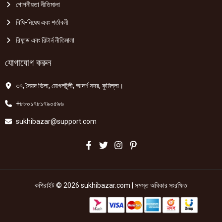
গোপনীয়তা নীতিমালা
বিধি-নিষেধ এবং শর্তাবলী
রিফান্ড এবং রিটার্ন নীতিমালা
যোগাযোগ করুন
৩৭, সৈয়দ ভিলা, মোগলটুলী, আদর্শ সদর, কুমিল্লা।
+৮৮০১৭৮১৭৯০৫৯৬
sukhibazar@support.com
কপিরাইট © 2026 sukhibazar.com | সমস্ত অধিকার সংরক্ষিত