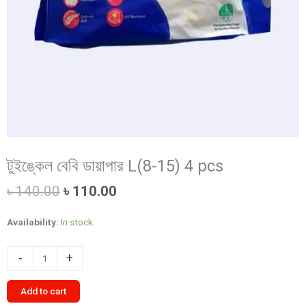
টুইঙ্কেল বেবি ডায়াপার L(8-15) 4 pcs
Original
Current
৳
140.00
৳
110.00
price
price
was:
is:
Availability:
In stock
৳ 140.00.
৳ 110.00.
টুইঙ্কেল
-
+
বেবি
ডায়াপার
Add to cart
L(8-