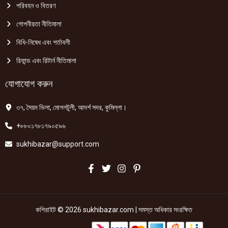
পরিবহন ও বিতরণ
গোপনীয়তা নীতিমালা
বিধি-নিষেধ এবং শর্তাবলী
রিফান্ড এবং রিটার্ন নীতিমালা
যোগাযোগ করুন
৩৭, সৈয়দ ভিলা, মোগলটুলী, আদর্শ সদর, কুমিল্লা।
+৮৮০১৭৮১৭৯০৫৯৬
sukhibazar@support.com
কপিরাইট © 2026 sukhibazar.com | সমস্ত অধিকার সংরক্ষিত