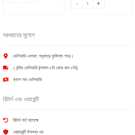
THAI
Horlicks
-
+
এডাল্ট
Plus
ডায়াপার
350gm
(Belt
quantity
Style)
সরবরাহের সুযোগ
M
(71-
120cm)
10pcs
ডেলিভারি এলাকা: শুধুমাত্র কুমিল্লা শহর।
quantity
১ ঘন্টায় ডেলিভারি (সকাল ৮টা থেকে রাত ৮টা)
ক্যাশ অন ডেলিভারি
রিটার্ন এবং ওয়ারেন্টি
রিটার্ন শর্ত সাপেক্ষে
ওয়্যারেন্টি উপলব্ধ নয়