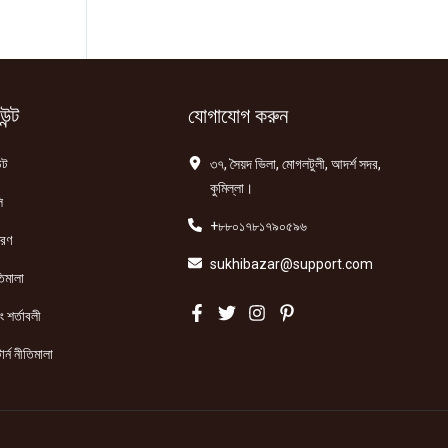
ন্ট
যোগাযোগ করুন
্ট
৩৭, সৈয়দ ভিলা, মোগলটুলী, আদর্শ সদর,
কুমিল্লা।
ি
+৮৮০১৭৮১৭৯০৫৯৬
তরণ
sukhibazar@support.com
িমালা
 শর্তাবলী
ার্ন নীতিমালা