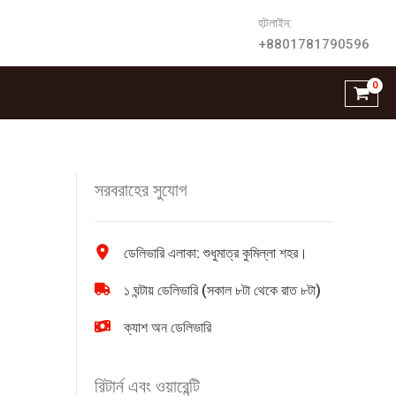
হটলাইন:
+8801781790596
সরবরাহের সুযোগ
ডেলিভারি এলাকা: শুধুমাত্র কুমিল্লা শহর।
১ ঘন্টায় ডেলিভারি (সকাল ৮টা থেকে রাত ৮টা)
ক্যাশ অন ডেলিভারি
রিটার্ন এবং ওয়ারেন্টি