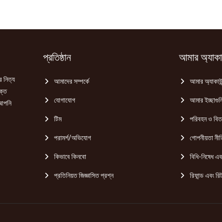
(misty-
meadows)
quantity
প্রতিষ্ঠান
আমার অ্যাকাউ
র নিত্য
আমাদের সম্পর্কে
আমার অ্যাকাউন
ক্ত
যোগাযোগ
আমার ইচ্ছাগুল
 আপনি
টিম
পরিবহন ও বি
পরামর্শ/অভিযোগ
গোপনীয়তা নীত
কিভাবে কিনবো
বিধি-নিষেধ এবং
প্রতিনিয়ত জিজ্ঞাসিত প্রশ্ন
রিফান্ড এবং রিট