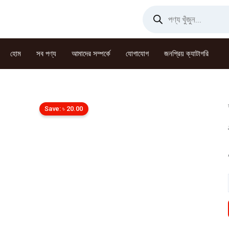
Skip
Products
search
to
content
হোম
সব পণ্য
আমাদের সম্পর্কে
যোগাযোগ
জনপ্রিয় ক্যাটাগরি
Save:
৳
20.00