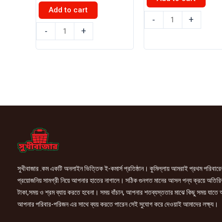
৳ 670.00.
৳ 650.0
was:
is:
Add to cart
৳ 210.00.
৳ 200.00.
আড়ং
-
+
মিস্টার
ডেইরি
-
+
নুডলস
খাঁটি
কোরিয়ান
ঘি
সুপার
400gm
স্পাইসি
quantity
8
Pack
quantity
সুখীবাজার .কম একটি অনলাইন ভিত্তিক ই-কমার্স প্রতিষ্ঠান। কুমিল্লায় আমরাই প্রথম পরিবারে
প্রয়োজনিয় সামগ্রী নিয়ে আপনার হাতের নাগালে। সঠিক গুনগত মানের আসল পন্য ক্রয়ে অতিরি
টাকা,সময় ও শ্রম ব্যায় করতে হবেনা। সময় বাঁচান, আপনার শতব্যস্ততার মাঝে কিছু সময় যাতে
আপনার পরিবার-পরিজন এর সাথে ব্যয় করতে পারেন সেই সুযোগ করে দেওয়াই আমাদের লক্ষ্য।