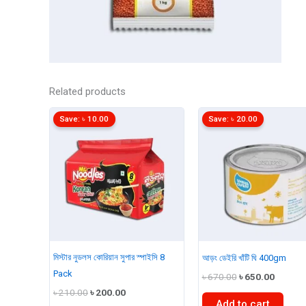
Related products
Save:
৳
10.00
Save:
৳
20.00
মিস্টার নুডলস কোরিয়ান সুপার স্পাইসি 8
আড়ং ডেইরি খাঁটি ঘি 400gm
Pack
Original
Curren
৳
670.00
৳
650.00
price
price
Original
Current
৳
210.00
৳
200.00
was:
is:
price
price
Add to cart