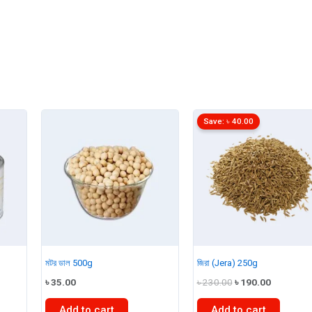
Save:
৳
40.00
মটর ডাল 500g
জিরা (Jera) 250g
t
Original
Current
৳
35.00
৳
230.00
৳
190.00
price
price
was:
is:
Add to cart
Add to cart