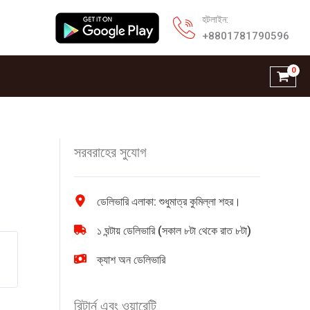
হটলাইন:
+8801781790596
সরবরাহের সুযোগ
ডেলিভারি এলাকা: শুধুমাত্র কুমিল্লা শহর।
১ ঘন্টায় ডেলিভারি (সকাল ৮টা থেকে রাত ৮টা)
ক্যাশ অন ডেলিভারি
রিটার্ন এবং ওয়ারেন্টি