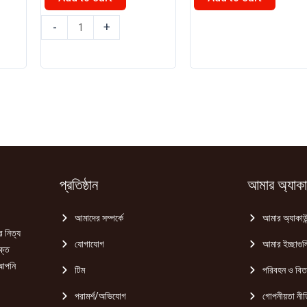
0.
৳ 230.00.
৳ 190.00.
মটর
জিরা
-
+
ডাল
(Jera)
500g
250g
quantity
quantity
প্রতিষ্ঠান
আমার অ্যাকাউ
আমাদের সম্পর্কে
আমার অ্যাকাউন
র নিত্য
যোগাযোগ
আমার ইচ্ছাগুল
ক্ত
 আপনি
টিম
পরিবহন ও বি
পরামর্শ/অভিযোগ
গোপনীয়তা নীত