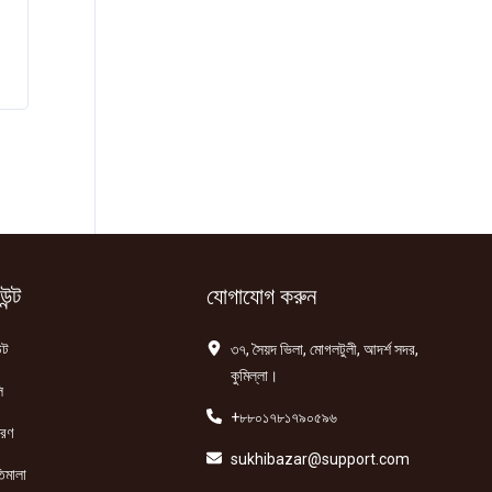
ন্ট
যোগাযোগ করুন
্ট
৩৭, সৈয়দ ভিলা, মোগলটুলী, আদর্শ সদর,
কুমিল্লা।
ি
+৮৮০১৭৮১৭৯০৫৯৬
তরণ
sukhibazar@support.com
িমালা