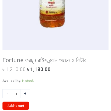
Fortune ফরচুন রাইস ব্র্যান অয়েল ৫ লিটার
Original
Current
৳
1,210.00
৳
1,180.00
price
price
was:
is:
Availability:
In stock
৳ 1,210.00.
৳ 1,180.00.
Fortune
-
+
ফরচুন
রাইস
Add to cart
ব্র্যান