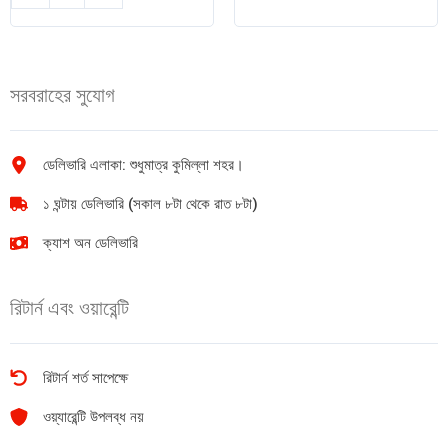
ফুল
ফুড
ক্রিম
আমের
মিল্ক
আচার
পাউডার
400gm
সরবরাহের সুযোগ
2.5kg
quantity
quantity
ডেলিভারি এলাকা: শুধুমাত্র কুমিল্লা শহর।
১ ঘন্টায় ডেলিভারি (সকাল ৮টা থেকে রাত ৮টা)
ক্যাশ অন ডেলিভারি
রিটার্ন এবং ওয়ারেন্টি
রিটার্ন শর্ত সাপেক্ষে
ওয়্যারেন্টি উপলব্ধ নয়