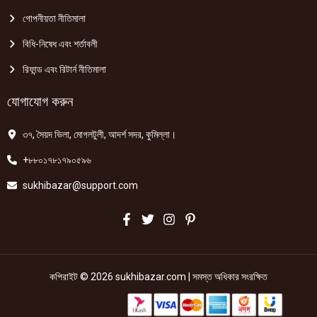
গোপনীয়তা নীতিমালা
বিধি-নিষেধ এবং শর্তাবলী
রিফান্ড এবং রিটার্ন নীতিমালা
যোগাযোগ করুন
৩৭, সৈয়দ ভিলা, মোগলটুলী, আদর্শ সদর, কুমিল্লা।
+৮৮০১৭৮১৭৯০৫৯৬
sukhibazar@support.com
কপিরাইট © 2026 sukhibazar.com | সমস্ত অধিকার সংরক্ষিত