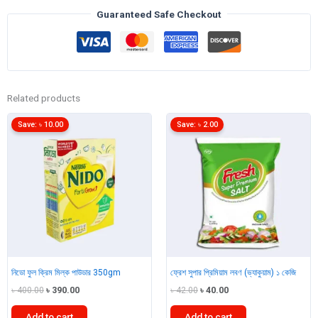
1L
Guaranteed Safe Checkout
quantity
Related products
Save:
৳
10.00
Save:
৳
2.00
নিডো ফুল ক্রিম মিল্ক পাউডার 350gm
ফ্রেশ সুপার প্রিমিয়াম লবণ (ভ্যাকুয়াম) ১ কেজি
Original
Current
Original
Current
৳
400.00
৳
390.00
৳
42.00
৳
40.00
price
price
price
price
was:
is:
was:
is:
Add to cart
Add to cart