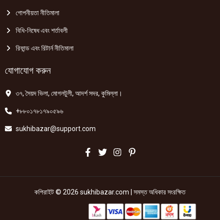
গোপনীয়তা নীতিমালা
বিধি-নিষেধ এবং শর্তাবলী
রিফান্ড এবং রিটার্ন নীতিমালা
যোগাযোগ করুন
৩৭, সৈয়দ ভিলা, মোগলটুলী, আদর্শ সদর, কুমিল্লা।
+৮৮০১৭৮১৭৯০৫৯৬
sukhibazar@support.com
কপিরাইট © 2026 sukhibazar.com | সমস্ত অধিকার সংরক্ষিত