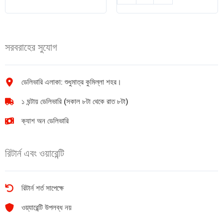
দেশি
তরল
মাসালা
দুধ
নুডলস
1L
496gm
quantity
সরবরাহের সুযোগ
(8
pack)
quantity
ডেলিভারি এলাকা: শুধুমাত্র কুমিল্লা শহর।
১ ঘন্টায় ডেলিভারি (সকাল ৮টা থেকে রাত ৮টা)
ক্যাশ অন ডেলিভারি
রিটার্ন এবং ওয়ারেন্টি
রিটার্ন শর্ত সাপেক্ষে
ওয়্যারেন্টি উপলব্ধ নয়