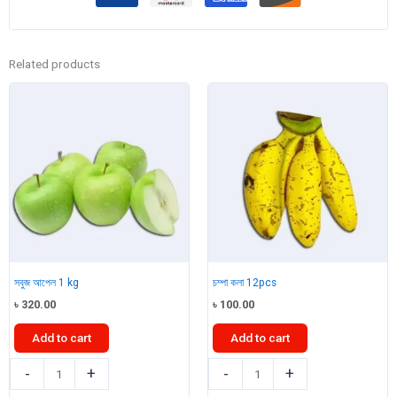
Related products
সবুজ আপেল 1 kg
চম্পা কলা 12pcs
৳
320.00
৳
100.00
Add to cart
Add to cart
সবুজ
চম্পা
-
+
-
+
আপেল
কলা