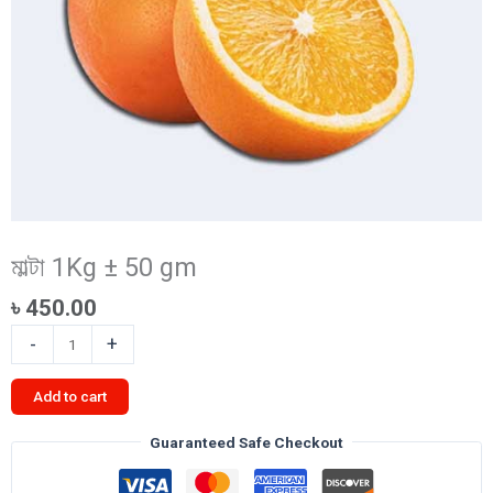
মাল্টা 1Kg ± 50 gm
৳
450.00
মাল্টা
-
+
1Kg
±
Add to cart
50
gm
Guaranteed Safe Checkout
quantity