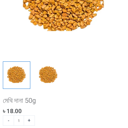
মেথি দানা 50g
৳
18.00
মেথি
-
+
দানা