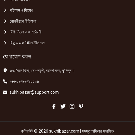
পরিবহন ও বিতরণ
গোপনীয়তা নীতিমালা
বিধি-নিষেধ এবং শর্তাবলী
রিফান্ড এবং রিটার্ন নীতিমালা
যোগাযোগ করুন
৩৭, সৈয়দ ভিলা, মোগলটুলী, আদর্শ সদর, কুমিল্লা।
+৮৮০১৭৮১৭৯০৫৯৬
sukhibazar@support.com
কপিরাইট © 2026 sukhibazar.com | সমস্ত অধিকার সংরক্ষিত