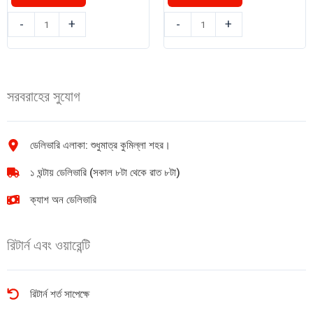
শুকনা
লবঙ্গ
-
+
-
+
মরিচ
৷
50g
লং
quantity
25g
quantity
সরবরাহের সুযোগ
ডেলিভারি এলাকা: শুধুমাত্র কুমিল্লা শহর।
১ ঘন্টায় ডেলিভারি (সকাল ৮টা থেকে রাত ৮টা)
ক্যাশ অন ডেলিভারি
রিটার্ন এবং ওয়ারেন্টি
রিটার্ন শর্ত সাপেক্ষে