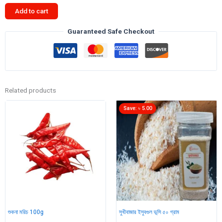
50g
Add to cart
quantity
Guaranteed Safe Checkout
Related products
Save:
৳
5.00
শুকনা মরিচ 100g
সুখীবাজার ইসুবগুল ভূসি ৫০ গ্রাম