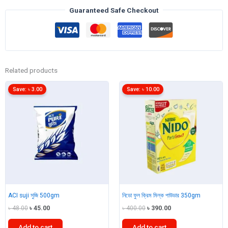
quantity
Guaranteed Safe Checkout
Related products
Save:
৳
3.00
Save:
৳
10.00
ACI suji সুজি 500gm
নিডো ফুল ক্রিম মিল্ক পাউডার 350gm
Original
Current
Original
Current
৳
48.00
৳
45.00
৳
400.00
৳
390.00
price
price
price
price
was:
is:
was:
is:
Add to cart
Add to cart