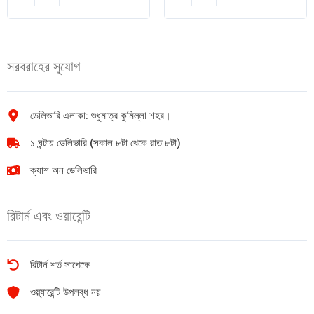
কনডেন্সড
সুপার
দুধ
প্রিমিয়াম
397gm
লবণ
quantity
(ভ্যাকুয়াম)
সরবরাহের সুযোগ
৫০০গ্রাম
quantity
ডেলিভারি এলাকা: শুধুমাত্র কুমিল্লা শহর।
১ ঘন্টায় ডেলিভারি (সকাল ৮টা থেকে রাত ৮টা)
ক্যাশ অন ডেলিভারি
রিটার্ন এবং ওয়ারেন্টি
রিটার্ন শর্ত সাপেক্ষে
ওয়্যারেন্টি উপলব্ধ নয়