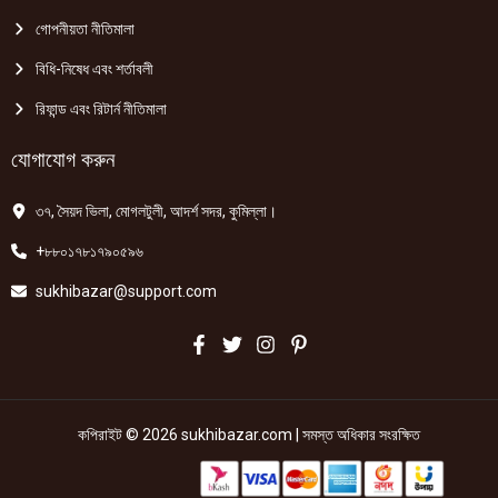
গোপনীয়তা নীতিমালা
বিধি-নিষেধ এবং শর্তাবলী
রিফান্ড এবং রিটার্ন নীতিমালা
যোগাযোগ করুন
৩৭, সৈয়দ ভিলা, মোগলটুলী, আদর্শ সদর, কুমিল্লা।
+৮৮০১৭৮১৭৯০৫৯৬
sukhibazar@support.com
কপিরাইট © 2026 sukhibazar.com | সমস্ত অধিকার সংরক্ষিত