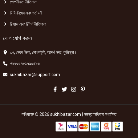
গোপনীয়তা নীতিমালা
বিধি-নিষেধ এবং শর্তাবলী
রিফান্ড এবং রিটার্ন নীতিমালা
যোগাযোগ করুন
৩৭, সৈয়দ ভিলা, মোগলটুলী, আদর্শ সদর, কুমিল্লা।
+৮৮০১৭৮১৭৯০৫৯৬
sukhibazar@support.com
কপিরাইট © 2026 sukhibazar.com | সমস্ত অধিকার সংরক্ষিত