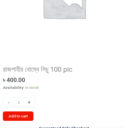
রাজশাহীর বোম্বে লিচু 100 pic
৳
400.00
Availability:
In stock
রাজশাহীর
-
+
বোম্বে
লিচু
Add to cart
100
pic
Guaranteed Safe Checkout