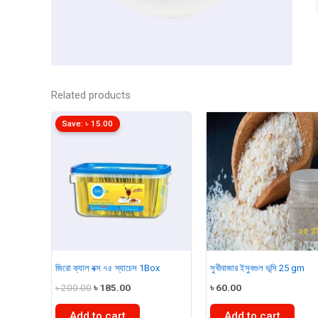
Related products
Save:
৳
15.00
জিরো ক্যাল বক্স ৭৫ স্যাচেস 1Box
সুখীবাজার ইসুবগুল ভূসি 25 gm
Original
Current
৳
200.00
৳
185.00
৳
60.00
price
price
was:
is:
Add to cart
Add to cart