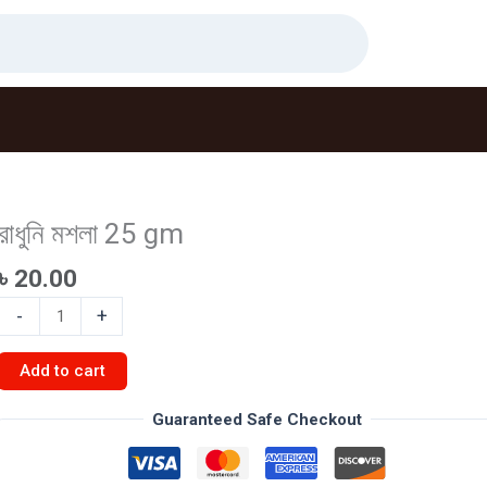
রাধুনি মশলা 25 gm
৳
20.00
রাধুনি
-
+
মশলা
25
Add to cart
gm
quantity
Guaranteed Safe Checkout