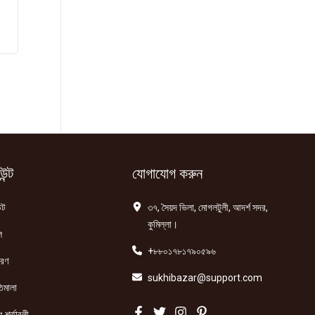
ন্ট
যোগাযোগ করুন
্ট
৩৭, সৈয়দ ভিলা, মোগলটুলী, আদর্শ সদর,
কুমিল্লা।
ি
+৮৮০১৭৮১৭৯০৫৯৬
তরণ
sukhibazar@support.com
িমালা
 শর্তাবলী