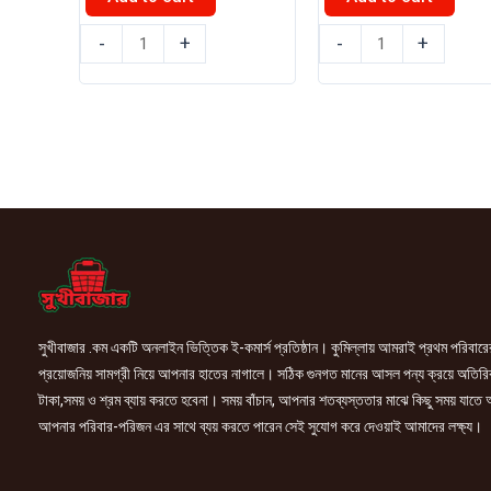
৳ 200.00.
৳ 185.00.
জিরো
সুখীবাজার
-
+
-
+
ক্যাল
ইসুবগুল
বক্স
ভূসি
৭৫
25
স্যাচেস
gm
1Box
quantity
quantity
সুখীবাজার .কম একটি অনলাইন ভিত্তিক ই-কমার্স প্রতিষ্ঠান। কুমিল্লায় আমরাই প্রথম পরিবারে
প্রয়োজনিয় সামগ্রী নিয়ে আপনার হাতের নাগালে। সঠিক গুনগত মানের আসল পন্য ক্রয়ে অতিরি
টাকা,সময় ও শ্রম ব্যায় করতে হবেনা। সময় বাঁচান, আপনার শতব্যস্ততার মাঝে কিছু সময় যাতে
আপনার পরিবার-পরিজন এর সাথে ব্যয় করতে পারেন সেই সুযোগ করে দেওয়াই আমাদের লক্ষ্য।