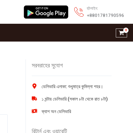
হটলাইন:
+8801781790596
সরবরাহের সুযোগ
ডেলিভারি এলাকা: শুধুমাত্র কুমিল্লা শহর।
১ ঘন্টায় ডেলিভারি (সকাল ৮টা থেকে রাত ৮টা)
ক্যাশ অন ডেলিভারি
রিটার্ন এবং ওয়ারেন্টি