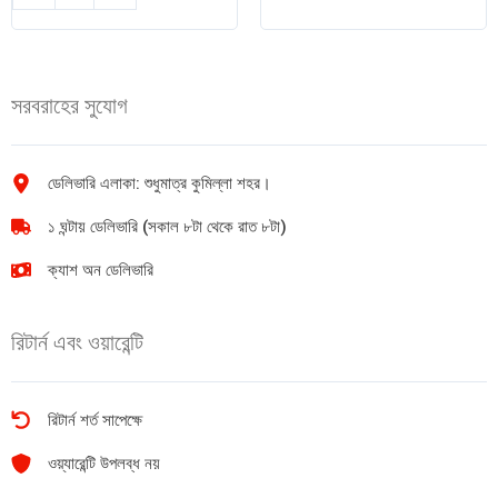
কাসুন্দি
অরেঞ্জ
285ml
জ্যাম
quantity
৫০০
গ্রাম
সরবরাহের সুযোগ
quantity
ডেলিভারি এলাকা: শুধুমাত্র কুমিল্লা শহর।
১ ঘন্টায় ডেলিভারি (সকাল ৮টা থেকে রাত ৮টা)
ক্যাশ অন ডেলিভারি
রিটার্ন এবং ওয়ারেন্টি
রিটার্ন শর্ত সাপেক্ষে
ওয়্যারেন্টি উপলব্ধ নয়