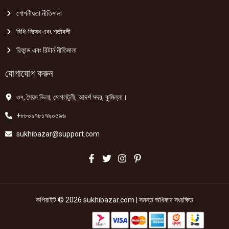
গোপনীয়তা নীতিমালা
বিধি-নিষেধ এবং শর্তাবলী
রিফান্ড এবং রিটার্ন নীতিমালা
যোগাযোগ করুন
৩৭, সৈয়দ ভিলা, মোগলটুলী, আদর্শ সদর, কুমিল্লা।
+৮৮০১৭৮১৭৯০৫৯৬
sukhibazar@support.com
কপিরাইট © 2026 sukhibazar.com | সমস্ত অধিকার সংরক্ষিত