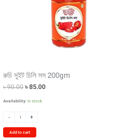
রুচি সুইট চিলি সস 200gm
Original
Current
৳
90.00
৳
85.00
price
price
was:
is:
Availability:
In stock
৳ 90.00.
৳ 85.00.
রুচি
-
+
সুইট
চিলি
Add to cart
সস