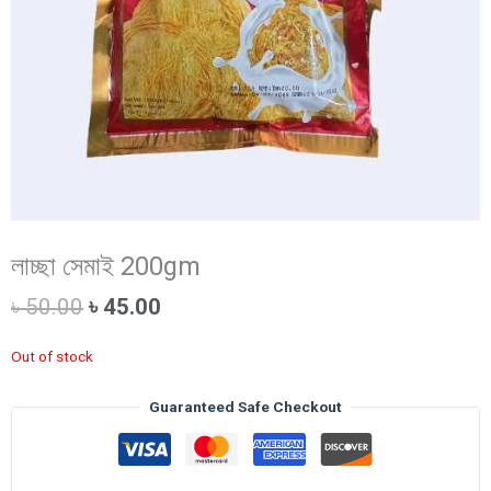
লাচ্ছা সেমাই 200gm
Original
Current
৳
50.00
৳
45.00
price
price
was:
is:
Out of stock
৳ 50.00.
৳ 45.00.
Guaranteed Safe Checkout