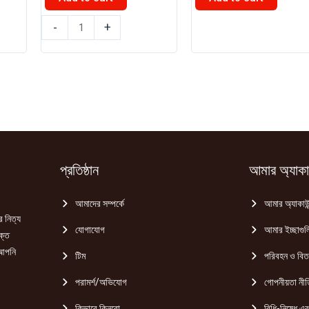
0.
৳ 125.00.
৳ 120.00.
৳ 400.00.
৳ 390.00.
বিডি
নিডো
-
+
ফুড
ফুল
টমেটো
ক্রিম
সস
মিল্ক
340gm
পাউডার
quantity
350gm
quantity
প্রতিষ্ঠান
আমার অ্যাকাউ
আমাদের সম্পর্কে
আমার অ্যাকাউন
র নিত্য
যোগাযোগ
আমার ইচ্ছাগুল
ক্ত
 আপনি
টিম
পরিবহন ও বি
পরামর্শ/অভিযোগ
গোপনীয়তা নীত
কিভাবে কিনবো
বিধি-নিষেধ এবং