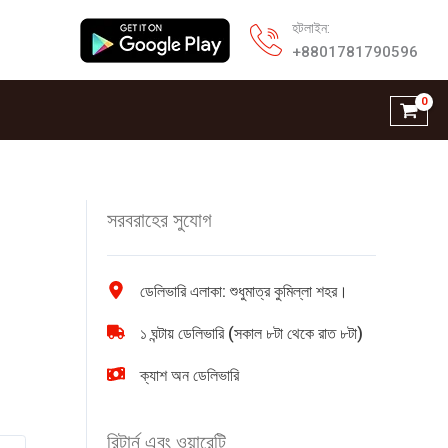
হটলাইন:
+8801781790596
সরবরাহের সুযোগ
ডেলিভারি এলাকা: শুধুমাত্র কুমিল্লা শহর।
১ ঘন্টায় ডেলিভারি (সকাল ৮টা থেকে রাত ৮টা)
ক্যাশ অন ডেলিভারি
রিটার্ন এবং ওয়ারেন্টি