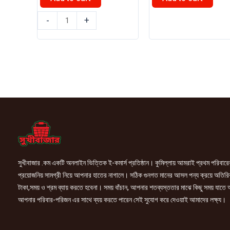
৳ 315.00.
৳ 265.0
ড্যানিশ
এসিআই
-
+
কনডেন্সড
পিওর
দুধ
আটা
397gm
5kg
quantity
quantity
সুখীবাজার .কম একটি অনলাইন ভিত্তিক ই-কমার্স প্রতিষ্ঠান। কুমিল্লায় আমরাই প্রথম পরিবারে
প্রয়োজনিয় সামগ্রী নিয়ে আপনার হাতের নাগালে। সঠিক গুনগত মানের আসল পন্য ক্রয়ে অতিরি
টাকা,সময় ও শ্রম ব্যায় করতে হবেনা। সময় বাঁচান, আপনার শতব্যস্ততার মাঝে কিছু সময় যাতে
আপনার পরিবার-পরিজন এর সাথে ব্যয় করতে পারেন সেই সুযোগ করে দেওয়াই আমাদের লক্ষ্য।