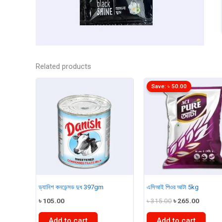
Related products
Save:
৳
50.00
ড্যানিশ কনডেন্সড দুধ 397gm
এসিআই পিওর আটা 5kg
Original
Curren
৳
105.00
৳
315.00
৳
265.00
price
price
was:
is:
Add to cart
Add to cart