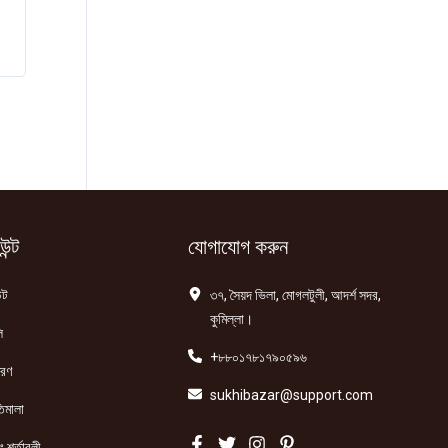
ন্ট
যোগাযোগ করুন
্ট
৩৭, সৈয়দ ভিলা, মোগলটুলী, আদর্শ সদর,
কুমিল্লা।
ি
+৮৮০১৭৮১৭৯০৫৯৬
তরণ
sukhibazar@support.com
িমালা
 শর্তাবলী