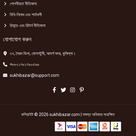
গোপনীয়তা নীতিমালা
বিধি-নিষেধ এবং শর্তাবলী
রিফান্ড এবং রিটার্ন নীতিমালা
যোগাযোগ করুন
৩৭, সৈয়দ ভিলা, মোগলটুলী, আদর্শ সদর, কুমিল্লা।
+৮৮০১৭৮১৭৯০৫৯৬
sukhibazar@support.com
কপিরাইট © 2026 sukhibazar.com | সমস্ত অধিকার সংরক্ষিত