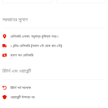
মিনি
ফ্রেশ
(Black
জেল
&
150gm
সরবরাহের সুযোগ
Shine)
quantity
12pic
quantity
ডেলিভারি এলাকা: শুধুমাত্র কুমিল্লা শহর।
১ ঘন্টায় ডেলিভারি (সকাল ৮টা থেকে রাত ৮টা)
ক্যাশ অন ডেলিভারি
রিটার্ন এবং ওয়ারেন্টি
রিটার্ন শর্ত সাপেক্ষে
ওয়্যারেন্টি উপলব্ধ নয়