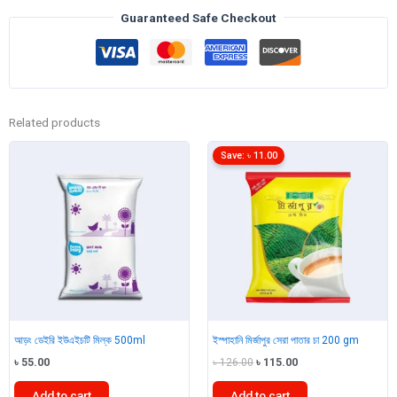
গ্রাম
Guaranteed Safe Checkout
quantity
Related products
Save:
৳
11.00
আড়ং ডেইরি ইউএইচটি মিল্ক 500ml
ইস্পাহানি মির্জাপুর সেরা পাতার চা 200 gm
Original
Current
৳
55.00
৳
126.00
৳
115.00
price
price
was:
is:
Add to cart
Add to cart