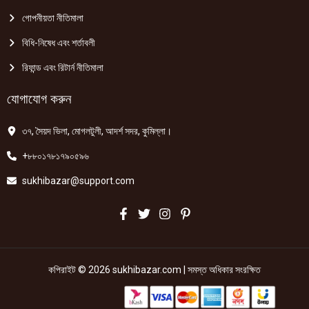
গোপনীয়তা নীতিমালা
বিধি-নিষেধ এবং শর্তাবলী
রিফান্ড এবং রিটার্ন নীতিমালা
যোগাযোগ করুন
৩৭, সৈয়দ ভিলা, মোগলটুলী, আদর্শ সদর, কুমিল্লা।
+৮৮০১৭৮১৭৯০৫৯৬
sukhibazar@support.com
কপিরাইট © 2026 sukhibazar.com | সমস্ত অধিকার সংরক্ষিত