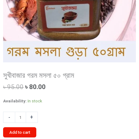
সুখীবাজার গরম মসলা ৫০ গ্রাম
Original
Current
৳
95.00
৳
80.00
price
price
was:
is:
Availability:
In stock
৳ 95.00.
৳ 80.00.
সুখীবাজার
-
+
গরম
মসলা
Add to cart
৫০