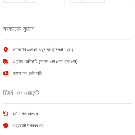
চিনিগুড়া
ফুল
সুগন্ধি
ক্রিম
চাল
মিল্ক
1kg
পাউডার
সরবরাহের সুযোগ
quantity
2.5kg
quantity
ডেলিভারি এলাকা: শুধুমাত্র কুমিল্লা শহর।
১ ঘন্টায় ডেলিভারি (সকাল ৮টা থেকে রাত ৮টা)
ক্যাশ অন ডেলিভারি
রিটার্ন এবং ওয়ারেন্টি
রিটার্ন শর্ত সাপেক্ষে
ওয়্যারেন্টি উপলব্ধ নয়