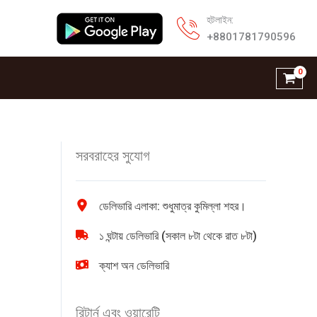
হটলাইন:
+8801781790596
সরবরাহের সুযোগ
ডেলিভারি এলাকা: শুধুমাত্র কুমিল্লা শহর।
১ ঘন্টায় ডেলিভারি (সকাল ৮টা থেকে রাত ৮টা)
ক্যাশ অন ডেলিভারি
রিটার্ন এবং ওয়ারেন্টি