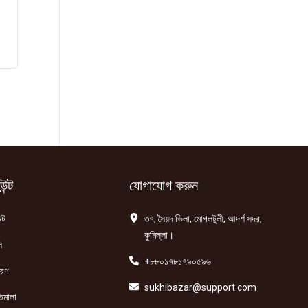
ন্ট
যোগাযোগ করুন
্ট
৩৭, সৈয়দ ভিলা, মোগলটুলী, আদর্শ সদর,
কুমিল্লা।
ি
+৮৮০১৭৮১৭৯০৫৯৬
তরণ
sukhibazar@support.com
িমালা