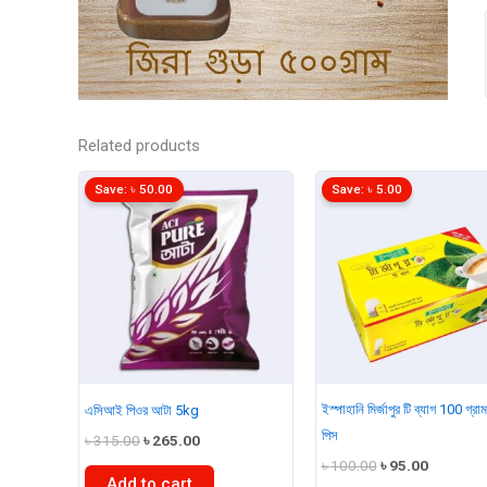
Related products
Save:
৳
50.00
Save:
৳
5.00
ইস্পাহানি মির্জাপুর টি ব্যাগ 100 গ্র
এসিআই পিওর আটা 5kg
পিস
Original
Current
৳
315.00
৳
265.00
price
price
Original
Current
৳
100.00
৳
95.00
was:
is:
price
price
Add to cart