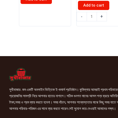
৳ 315.00.
৳ 265.00.
was:
is:
Add to cart
৳ 100.00.
৳ 95.00.
এসিআই
ইস্পাহানি
পিওর
-
+
মির্জাপুর
আটা
টি
5kg
ব্যাগ
quantity
100
গ্রাম
৫০
পিস
quantity
সুখীবাজার .কম একটি অনলাইন ভিত্তিক ই-কমার্স প্রতিষ্ঠান। কুমিল্লায় আমরাই প্রথম পরিবারে
প্রয়োজনিয় সামগ্রী নিয়ে আপনার হাতের নাগালে। সঠিক গুনগত মানের আসল পন্য ক্রয়ে অতিরি
টাকা,সময় ও শ্রম ব্যায় করতে হবেনা। সময় বাঁচান, আপনার শতব্যস্ততার মাঝে কিছু সময় যাতে
আপনার পরিবার-পরিজন এর সাথে ব্যয় করতে পারেন সেই সুযোগ করে দেওয়াই আমাদের লক্ষ্য।