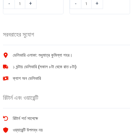
DANO
আড়ং
-
+
-
+
ইউএইচটি
ডেইরি
দুধ
বাটার
500ml
200gm
quantity
quantity
সরবরাহের সুযোগ
ডেলিভারি এলাকা: শুধুমাত্র কুমিল্লা শহর।
১ ঘন্টায় ডেলিভারি (সকাল ৮টা থেকে রাত ৮টা)
ক্যাশ অন ডেলিভারি
রিটার্ন এবং ওয়ারেন্টি
রিটার্ন শর্ত সাপেক্ষে
ওয়্যারেন্টি উপলব্ধ নয়