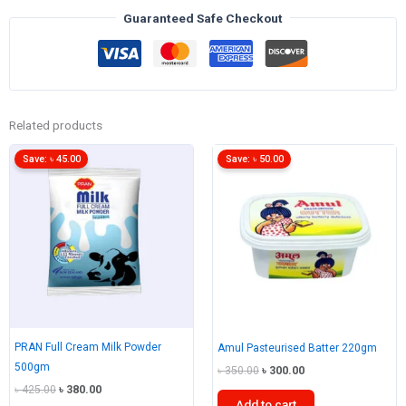
Guaranteed Safe Checkout
Related products
Save:
৳
45.00
Save:
৳
50.00
PRAN Full Cream Milk Powder
Amul Pasteurised Batter 220gm
500gm
Original
Current
৳
350.00
৳
300.00
price
price
Original
Current
৳
425.00
৳
380.00
was:
is:
Add to cart
price
price