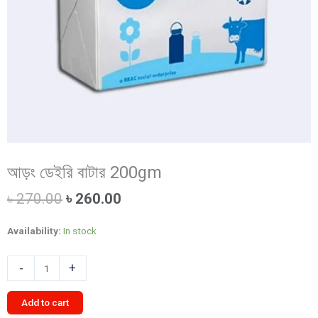
আড়ং ডেইরি বাটার 200gm
Original
Current
৳
270.00
৳
260.00
price
price
was:
is:
Availability:
In stock
৳ 270.00.
৳ 260.00.
আড়ং
-
+
ডেইরি
বাটার
Add to cart
200gm