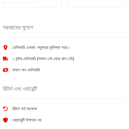
ডেইরি
Vanilla
স্লাইসড
Delight
চিজ
375gm
ক্লাসিক
quantity
সরবরাহের সুযোগ
204gm
quantity
ডেলিভারি এলাকা: শুধুমাত্র কুমিল্লা শহর।
১ ঘন্টায় ডেলিভারি (সকাল ৮টা থেকে রাত ৮টা)
ক্যাশ অন ডেলিভারি
রিটার্ন এবং ওয়ারেন্টি
রিটার্ন শর্ত সাপেক্ষে
ওয়্যারেন্টি উপলব্ধ নয়