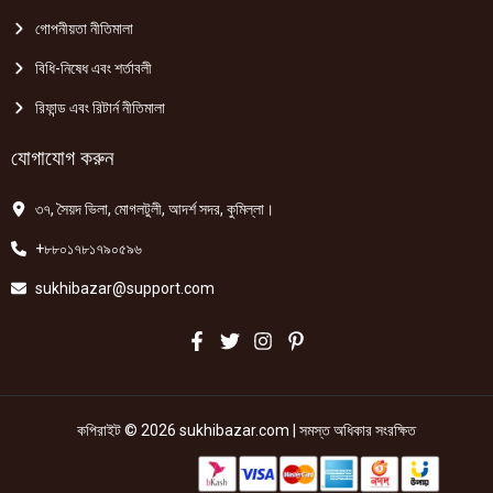
গোপনীয়তা নীতিমালা
বিধি-নিষেধ এবং শর্তাবলী
রিফান্ড এবং রিটার্ন নীতিমালা
যোগাযোগ করুন
৩৭, সৈয়দ ভিলা, মোগলটুলী, আদর্শ সদর, কুমিল্লা।
+৮৮০১৭৮১৭৯০৫৯৬
sukhibazar@support.com
কপিরাইট © 2026 sukhibazar.com | সমস্ত অধিকার সংরক্ষিত