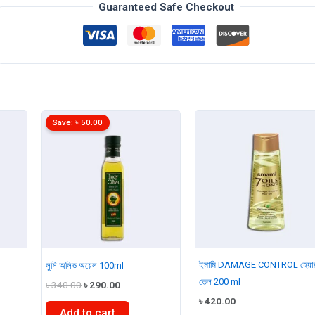
150ml
Guaranteed Safe Checkout
quantity
Save:
৳
50.00
ইমামি DAMAGE CONTROL হেয়া
লুসি অলিভ অয়েল 100ml
তেল 200 ml
t
Original
Current
৳
340.00
৳
290.00
price
price
৳
420.00
was:
is:
Add to cart