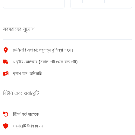
জিরোক্যাল
50gm
সুগার
quantity
200
Tablets
সরবরাহের সুযোগ
1Pack
quantity
ডেলিভারি এলাকা: শুধুমাত্র কুমিল্লা শহর।
১ ঘন্টায় ডেলিভারি (সকাল ৮টা থেকে রাত ৮টা)
ক্যাশ অন ডেলিভারি
রিটার্ন এবং ওয়ারেন্টি
রিটার্ন শর্ত সাপেক্ষে
ওয়্যারেন্টি উপলব্ধ নয়