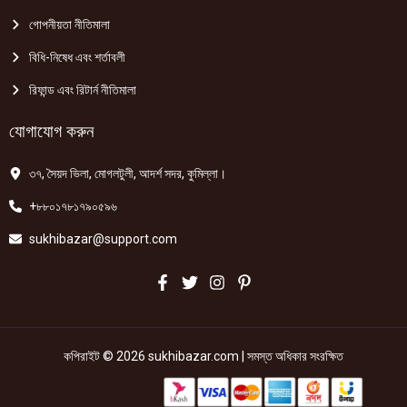
গোপনীয়তা নীতিমালা
বিধি-নিষেধ এবং শর্তাবলী
রিফান্ড এবং রিটার্ন নীতিমালা
যোগাযোগ করুন
৩৭, সৈয়দ ভিলা, মোগলটুলী, আদর্শ সদর, কুমিল্লা।
+৮৮০১৭৮১৭৯০৫৯৬
sukhibazar@support.com
কপিরাইট © 2026 sukhibazar.com | সমস্ত অধিকার সংরক্ষিত