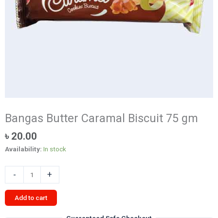
Bangas Butter Caramal Biscuit 75 gm
৳
20.00
Availability:
In stock
Bangas
-
+
Butter
Caramal
Add to cart
Biscuit
75
Guaranteed Safe Checkout