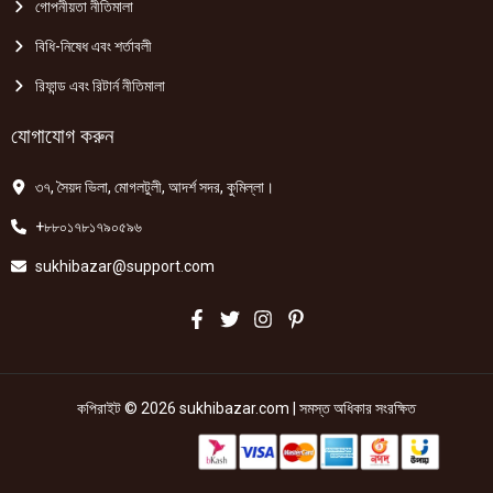
গোপনীয়তা নীতিমালা
বিধি-নিষেধ এবং শর্তাবলী
রিফান্ড এবং রিটার্ন নীতিমালা
যোগাযোগ করুন
৩৭, সৈয়দ ভিলা, মোগলটুলী, আদর্শ সদর, কুমিল্লা।
+৮৮০১৭৮১৭৯০৫৯৬
sukhibazar@support.com
কপিরাইট © 2026 sukhibazar.com | সমস্ত অধিকার সংরক্ষিত