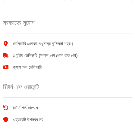
কাপ
কোরিয়ান
নুডলস
সুপার
40gm
স্পাইসি
সরবরাহের সুযোগ
quantity
8
Pack
quantity
ডেলিভারি এলাকা: শুধুমাত্র কুমিল্লা শহর।
১ ঘন্টায় ডেলিভারি (সকাল ৮টা থেকে রাত ৮টা)
ক্যাশ অন ডেলিভারি
রিটার্ন এবং ওয়ারেন্টি
রিটার্ন শর্ত সাপেক্ষে
ওয়্যারেন্টি উপলব্ধ নয়