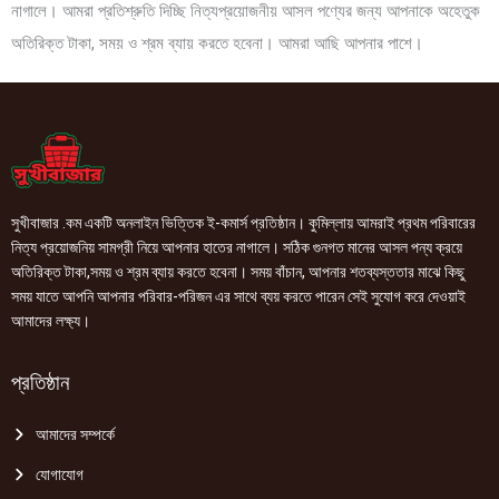
নাগালে। আমরা প্রতিশ্রুতি দিচ্ছি নিত্যপ্রয়োজনীয় আসল পণ্যের জন্য আপনাকে অহেতুক
অতিরিক্ত টাকা, সময় ও শ্রম ব্যায় করতে হবেনা। আমরা আছি আপনার পাশে।
সুখীবাজার .কম একটি অনলাইন ভিত্তিক ই-কমার্স প্রতিষ্ঠান। কুমিল্লায় আমরাই প্রথম পরিবারের
নিত্য প্রয়োজনিয় সামগ্রী নিয়ে আপনার হাতের নাগালে। সঠিক গুনগত মানের আসল পন্য ক্রয়ে
অতিরিক্ত টাকা,সময় ও শ্রম ব্যায় করতে হবেনা। সময় বাঁচান, আপনার শতব্যস্ততার মাঝে কিছু
সময় যাতে আপনি আপনার পরিবার-পরিজন এর সাথে ব্যয় করতে পারেন সেই সুযোগ করে দেওয়াই
আমাদের লক্ষ্য।
প্রতিষ্ঠান
আমাদের সম্পর্কে
যোগাযোগ