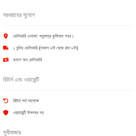
quantity
Rio
কলম
সরবরাহের সুযোগ
6
pcs
quantity
ডেলিভারি এলাকা: শুধুমাত্র কুমিল্লা শহর।
১ ঘন্টায় ডেলিভারি (সকাল ৮টা থেকে রাত ৮টা)
ক্যাশ অন ডেলিভারি
রিটার্ন এবং ওয়ারেন্টি
রিটার্ন শর্ত সাপেক্ষে
ওয়্যারেন্টি উপলব্ধ নয়
সুখীবাজার