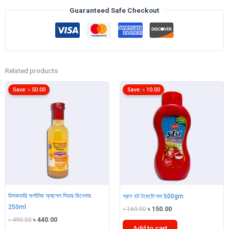
250ml
Guaranteed Safe Checkout
quantity
Related products
Save:
৳
50.00
Save:
৳
10.00
ডিসকভারি অর্গানিক অ্যাপেল সিডার ভিনেগার
প্রাণ হট টমেটো সস 500gm
250ml
Original
Current
৳
160.00
৳
150.00
price
price
Original
Current
৳
490.00
৳
440.00
was:
is:
Add to cart
price
price