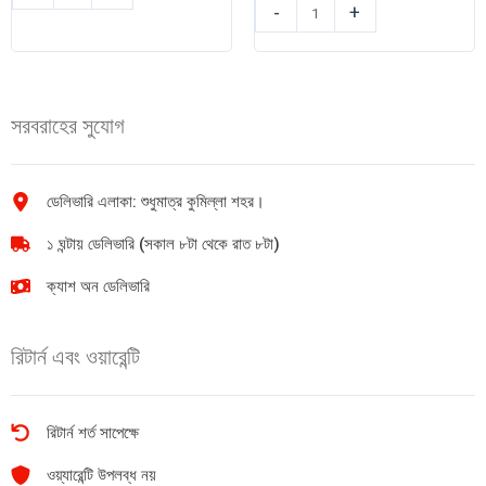
Lodovici
লাল
-
+
APPLE
মরিচের
CIDER
সস
VINEGAR
360gm
500ml
quantity
সরবরাহের সুযোগ
quantity
ডেলিভারি এলাকা: শুধুমাত্র কুমিল্লা শহর।
১ ঘন্টায় ডেলিভারি (সকাল ৮টা থেকে রাত ৮টা)
ক্যাশ অন ডেলিভারি
রিটার্ন এবং ওয়ারেন্টি
রিটার্ন শর্ত সাপেক্ষে
ওয়্যারেন্টি উপলব্ধ নয়