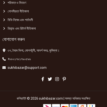
পরিবহন ও বিতরণ
গোপনীয়তা নীতিমালা
বিধি-নিষেধ এবং শর্তাবলী
রিফান্ড এবং রিটার্ন নীতিমালা
যোগাযোগ করুন
৩৭, সৈয়দ ভিলা, মোগলটুলী, আদর্শ সদর, কুমিল্লা।
+৮৮০১৭৮১৭৯০৫৯৬
sukhibazar@support.com
কপিরাইট © 2026 sukhibazar.com | সমস্ত অধিকার সংরক্ষিত