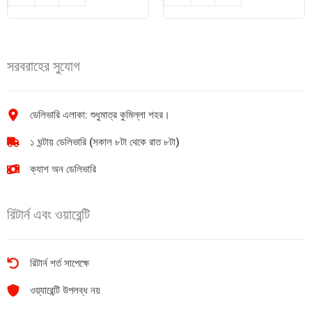
মির্জাপুর
THREE
সেরা
STAR
পাতার
তাজা
চা
চা
সরবরাহের সুযোগ
200
500
gm
gm
quantity
quantity
ডেলিভারি এলাকা: শুধুমাত্র কুমিল্লা শহর।
১ ঘন্টায় ডেলিভারি (সকাল ৮টা থেকে রাত ৮টা)
ক্যাশ অন ডেলিভারি
রিটার্ন এবং ওয়ারেন্টি
রিটার্ন শর্ত সাপেক্ষে
ওয়্যারেন্টি উপলব্ধ নয়