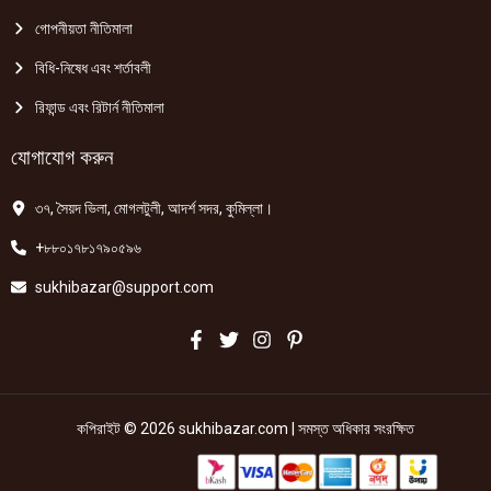
গোপনীয়তা নীতিমালা
বিধি-নিষেধ এবং শর্তাবলী
রিফান্ড এবং রিটার্ন নীতিমালা
যোগাযোগ করুন
৩৭, সৈয়দ ভিলা, মোগলটুলী, আদর্শ সদর, কুমিল্লা।
+৮৮০১৭৮১৭৯০৫৯৬
sukhibazar@support.com
কপিরাইট © 2026 sukhibazar.com | সমস্ত অধিকার সংরক্ষিত