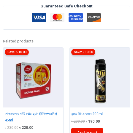
gm
Guaranteed Safe Checkout
quantity
Related products
Save:
৳
10.00
Save:
৳
10.00
গোদরেজ গুড নাইট গোল্ড ফ্ল্যাশ (রিফিল+মেশিন)
ব্ল্যাক হিট এরোসল 200ml
45ml
Original
Current
৳
200.00
৳
190.00
price
price
Original
Current
৳
230.00
৳
220.00
was:
is:
Add to cart
price
price