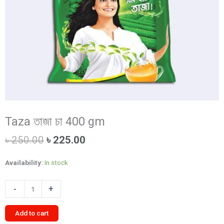
Taza তাজা চা 400 gm
Original
Current
৳
250.00
৳
225.00
price
price
was:
is:
Availability:
In stock
৳ 250.00.
৳ 225.00.
Taza
-
+
তাজা
চা
Add to cart
400