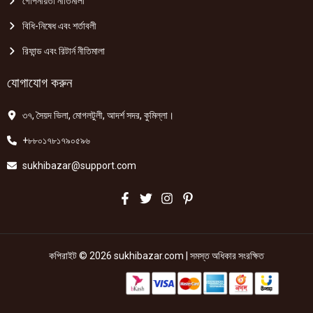
গোপনীয়তা নীতিমালা
বিধি-নিষেধ এবং শর্তাবলী
রিফান্ড এবং রিটার্ন নীতিমালা
যোগাযোগ করুন
৩৭, সৈয়দ ভিলা, মোগলটুলী, আদর্শ সদর, কুমিল্লা।
+৮৮০১৭৮১৭৯০৫৯৬
sukhibazar@support.com
কপিরাইট © 2026 sukhibazar.com | সমস্ত অধিকার সংরক্ষিত