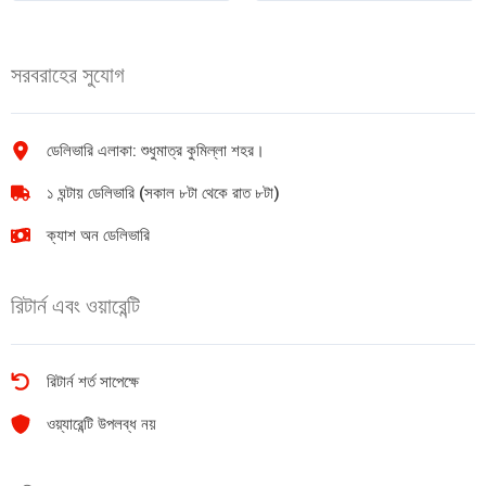
মিল্ক
এন্ড
চকলেট
মেলন
বার
প্যাক
সরবরাহের সুযোগ
23g
1pak
quantity
quantity
ডেলিভারি এলাকা: শুধুমাত্র কুমিল্লা শহর।
১ ঘন্টায় ডেলিভারি (সকাল ৮টা থেকে রাত ৮টা)
ক্যাশ অন ডেলিভারি
রিটার্ন এবং ওয়ারেন্টি
রিটার্ন শর্ত সাপেক্ষে
ওয়্যারেন্টি উপলব্ধ নয়