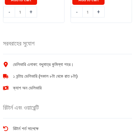
৳ 150.00.
৳ 140.00.
ক্যাডবেরি
ক্যাডবেরি
-
+
-
+
ডেইরি
ডেইরি
মিল্ক
মিল্ক
চকলেট
চকলেট
বার
বার
সরবরাহের সুযোগ
23g
40g
quantity
quantity
ডেলিভারি এলাকা: শুধুমাত্র কুমিল্লা শহর।
১ ঘন্টায় ডেলিভারি (সকাল ৮টা থেকে রাত ৮টা)
ক্যাশ অন ডেলিভারি
রিটার্ন এবং ওয়ারেন্টি
রিটার্ন শর্ত সাপেক্ষে