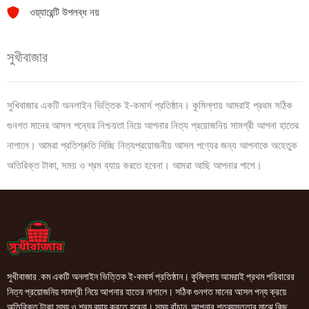
ওয়্যারেন্টি উপলব্ধ নয়
সুখীবাজার
সুখিবাজার একটি অনলাইন ভিত্তিক ই-কমার্স প্রতিষ্ঠান। কুমিল্লায় আমরাই প্রথম সঠিক
গুনগত মানের আসল পন্যের নিশ্চয়তা নিয়ে আপনার নিত্য প্রয়োজনিয় সামগ্রী আপনা হাতের
নাগালে। আমরা প্রতিশ্রুতি দিচ্ছি নিত্যপ্রয়োজনীয় আসল পণ্যের জন্য আপনাকে অহেতুক
অতিরিক্ত টাকা, সময় ও শ্রম ব্যায় করতে হবেনা। আমরা আছি আপনার পাশে।
সুখীবাজার .কম একটি অনলাইন ভিত্তিক ই-কমার্স প্রতিষ্ঠান। কুমিল্লায় আমরাই প্রথম পরিবারের
নিত্য প্রয়োজনিয় সামগ্রী নিয়ে আপনার হাতের নাগালে। সঠিক গুনগত মানের আসল পন্য ক্রয়ে
অতিরিক্ত টাকা,সময় ও শ্রম ব্যায় করতে হবেনা। সময় বাঁচান, আপনার শতব্যস্ততার মাঝে কিছু