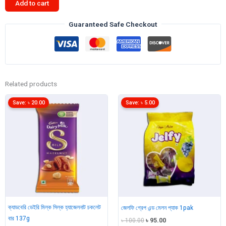
Add to cart
সিল্ক
ওরিও
Guaranteed Safe Checkout
চকলেট
বার
124gm
quantity
Related products
Save:
৳
20.00
Save:
৳
5.00
ক্যাডবেরি ডেইরি মিল্ক সিল্ক হ্যাজেলনাট চকলেট
জেলফি গ্রেপ এন্ড মেলন প্যাক 1pak
বার 137g
Original
Current
৳
100.00
৳
95.00