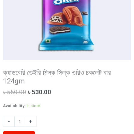
ক্যাডবেরি ডেইরি মিল্ক সিল্ক ওরিও চকলেট বার
124gm
Original
Current
৳
550.00
৳
530.00
price
price
was:
is:
Availability:
In stock
৳ 550.00.
৳ 530.00.
ক্যাডবেরি
-
+
ডেইরি
মিল্ক