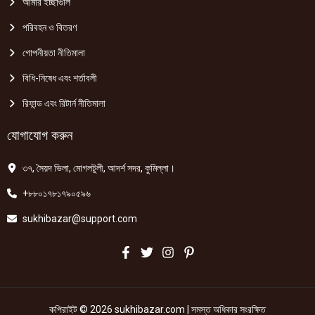
আমার ইচ্ছাগুলি
পরিবহন ও বিতরণ
গোপনীয়তা নীতিমালা
বিধি-নিষেধ এবং শর্তাবলী
রিফান্ড এবং রিটার্ন নীতিমালা
যোগাযোগ করুন
৩৭, সৈয়দ ভিলা, মোগলটুলী, আদর্শ সদর, কুমিল্লা।
+৮৮০১৭৮১৭৯০৫৯৬
sukhibazar@support.com
কপিরাইট © 2026 sukhibazar.com | সমস্ত অধিকার সংরক্ষিত