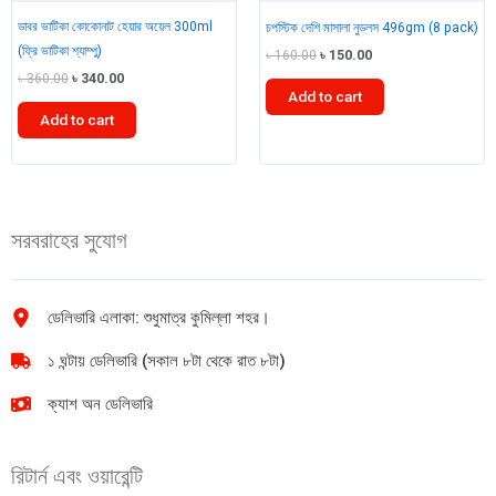
ডাবর ভাটিকা কোকোনাট হেয়ার অয়েল 300ml
চপস্টিক দেশি মাসালা নুডলস 496gm (8 pack)
(ফ্রি ভাটিকা শ্যাম্পু)
Original
Current
৳
160.00
৳
150.00
price
price
Original
Current
৳
360.00
৳
340.00
was:
is:
Add to cart
price
price
৳ 160.00.
৳ 150.00.
was:
is:
Add to cart
৳ 360.00.
৳ 340.00.
চপস্টিক
ডাবর
দেশি
ভাটিকা
মাসালা
কোকোনাট
নুডলস
হেয়ার
496gm
সরবরাহের সুযোগ
অয়েল
(8
300ml
pack)
(ফ্রি
quantity
ডেলিভারি এলাকা: শুধুমাত্র কুমিল্লা শহর।
ভাটিকা
শ্যাম্পু)
১ ঘন্টায় ডেলিভারি (সকাল ৮টা থেকে রাত ৮টা)
quantity
ক্যাশ অন ডেলিভারি
রিটার্ন এবং ওয়ারেন্টি