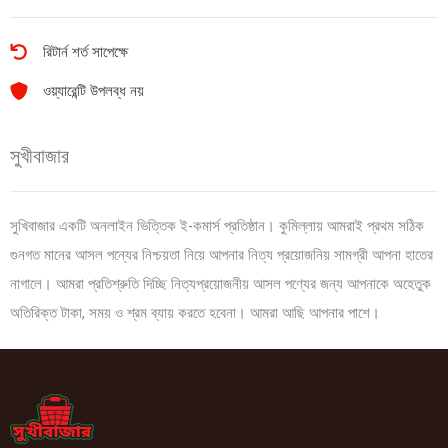
রিটার্ন শর্ত সাপেক্ষে
ওয়্যারেন্টি উপলব্ধ নয়
সুখীবাজার
সুখিবাজার একটি অনলাইন ভিত্তিক ই-কমার্স প্রতিষ্ঠান। কুমিল্লায় আমরাই প্রথম সঠিক
গুনগত মানের আসল পন্যের নিশ্চয়তা নিয়ে আপনার নিত্য প্রয়োজনিয় সামগ্রী আপনা হাতের
নাগালে। আমরা প্রতিশ্রুতি দিচ্ছি নিত্যপ্রয়োজনীয় আসল পণ্যের জন্য আপনাকে অহেতুক
অতিরিক্ত টাকা, সময় ও শ্রম ব্যায় করতে হবেনা। আমরা আছি আপনার পাশে।