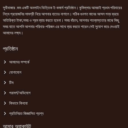
সুখীবাজার .কম একটি অনলাইন ভিত্তিক ই-কমার্স প্রতিষ্ঠান। কুমিল্লায় আমরাই প্রথম পরিবারের
নিত্য প্রয়োজনিয় সামগ্রী নিয়ে আপনার হাতের নাগালে। সঠিক গুনগত মানের আসল পন্য ক্রয়ে
অতিরিক্ত টাকা,সময় ও শ্রম ব্যায় করতে হবেনা। সময় বাঁচান, আপনার শতব্যস্ততার মাঝে কিছু
সময় যাতে আপনি আপনার পরিবার-পরিজন এর সাথে ব্যয় করতে পারেন সেই সুযোগ করে দেওয়াই
আমাদের লক্ষ্য।
প্রতিষ্ঠান
আমাদের সম্পর্কে
যোগাযোগ
টিম
পরামর্শ/অভিযোগ
কিভাবে কিনবো
প্রতিনিয়ত জিজ্ঞাসিত প্রশ্ন
আমার অ্যাকাউন্ট