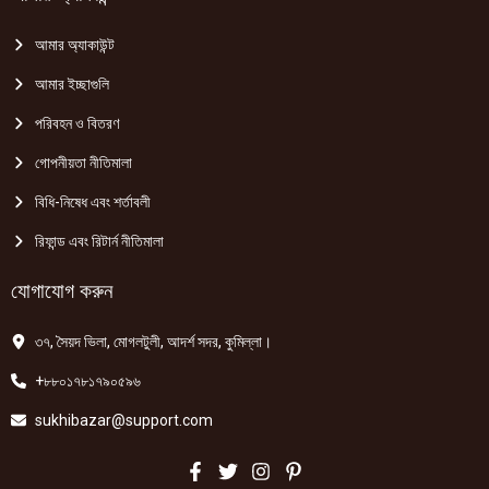
আমার অ্যাকাউন্ট
আমার ইচ্ছাগুলি
পরিবহন ও বিতরণ
গোপনীয়তা নীতিমালা
বিধি-নিষেধ এবং শর্তাবলী
রিফান্ড এবং রিটার্ন নীতিমালা
যোগাযোগ করুন
৩৭, সৈয়দ ভিলা, মোগলটুলী, আদর্শ সদর, কুমিল্লা।
+৮৮০১৭৮১৭৯০৫৯৬
sukhibazar@support.com