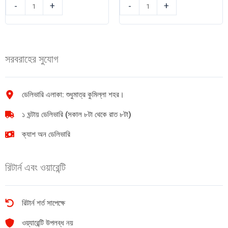
লাইফবয়
এ
-
+
-
+
লিকুইড
সি
হ্যান্ডওয়াশ
আই
(Lemon
স্যাভলন
Fresh)
লিকুইড
সরবরাহের সুযোগ
170ml
(Antiseptic)
quantity
250ml
quantity
ডেলিভারি এলাকা: শুধুমাত্র কুমিল্লা শহর।
১ ঘন্টায় ডেলিভারি (সকাল ৮টা থেকে রাত ৮টা)
ক্যাশ অন ডেলিভারি
রিটার্ন এবং ওয়ারেন্টি
রিটার্ন শর্ত সাপেক্ষে
ওয়্যারেন্টি উপলব্ধ নয়