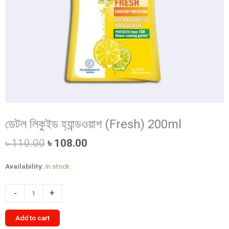
ডেটল লিকুইড হ্যান্ডওয়াশ (Fresh) 200ml
Original
Current
৳
110.00
৳
108.00
price
price
was:
is:
Availability:
In stock
৳ 110.00.
৳ 108.00.
ডেটল
-
+
লিকুইড
হ্যান্ডওয়াশ
Add to cart
(Fresh)