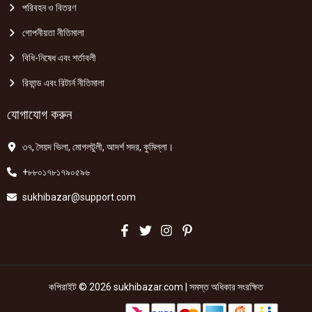
পরিবহন ও বিতরণ
গোপনীয়তা নীতিমালা
বিধি-নিষেধ এবং শর্তাবলী
রিফান্ড এবং রিটার্ন নীতিমালা
যোগাযোগ করুন
৩৭, সৈয়দ ভিলা, মোগলটুলী, আদর্শ সদর, কুমিল্লা।
+৮৮০১৭৮১৭৯০৫৯৬
sukhibazar@support.com
কপিরাইট © 2026 sukhibazar.com | সমস্ত অধিকার সংরক্ষিত