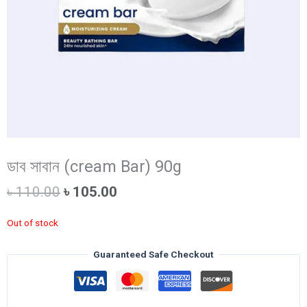
ডাব সাবান (cream Bar) 90g
Original
Current
৳
110.00
৳
105.00
price
price
was:
is:
Out of stock
৳ 110.00.
৳ 105.00.
Guaranteed Safe Checkout