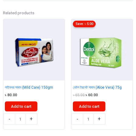
Related products
Save:
৳
5.00
লাইফবয় সাবান (Mild Care) 150gm
ডেটল টয়লেট সাবান (Aloe Vera) 75g
Original
Current
৳
80.00
৳
65.00
৳
60.00
price
price
was:
is:
Add to cart
Add to cart
৳ 65.00.
৳ 60.00.
লাইফবয়
ডেটল
-
+
-
+
সাবান
টয়লেট
(Mild
সাবান