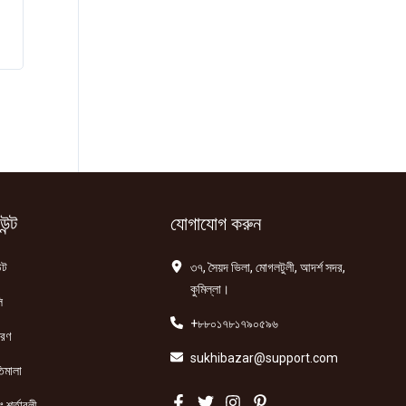
ন্ট
যোগাযোগ করুন
্ট
৩৭, সৈয়দ ভিলা, মোগলটুলী, আদর্শ সদর,
কুমিল্লা।
ি
+৮৮০১৭৮১৭৯০৫৯৬
তরণ
sukhibazar@support.com
িমালা
 শর্তাবলী