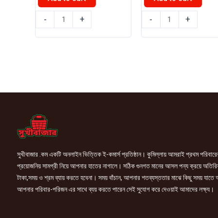
৳ 200.00.
৳ 190.00.
৳ 340.00.
৳ 325.0
প্যারাসুট
প্যারাসুট
-
+
-
+
নারিকেল
নারিকেল
তেল
তেল
190ml
335ml
quantity
quantity
সুখীবাজার .কম একটি অনলাইন ভিত্তিক ই-কমার্স প্রতিষ্ঠান। কুমিল্লায় আমরাই প্রথম পরিবারে
প্রয়োজনিয় সামগ্রী নিয়ে আপনার হাতের নাগালে। সঠিক গুনগত মানের আসল পন্য ক্রয়ে অতিরি
টাকা,সময় ও শ্রম ব্যায় করতে হবেনা। সময় বাঁচান, আপনার শতব্যস্ততার মাঝে কিছু সময় যাতে
আপনার পরিবার-পরিজন এর সাথে ব্যয় করতে পারেন সেই সুযোগ করে দেওয়াই আমাদের লক্ষ্য।