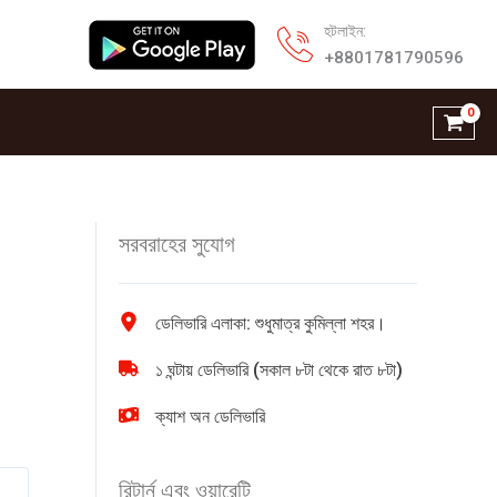
হটলাইন:
+8801781790596
সরবরাহের সুযোগ
ডেলিভারি এলাকা: শুধুমাত্র কুমিল্লা শহর।
১ ঘন্টায় ডেলিভারি (সকাল ৮টা থেকে রাত ৮টা)
ক্যাশ অন ডেলিভারি
রিটার্ন এবং ওয়ারেন্টি