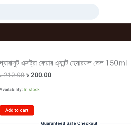
প্যারাসুট এক্সট্রা কেয়ার এ্যান্টি হেয়ারফল তেল 150ml
Original
Current
৳
210.00
৳
200.00
price
price
was:
is:
Availability:
In stock
৳ 210.00.
৳ 200.00.
প্যারাসুট
Add to cart
এক্সট্রা
কেয়ার
Guaranteed Safe Checkout
এ্যান্টি