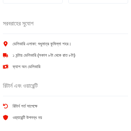
ব্লাকমেট
36pcs
পেন্সিল-2B(1X12)1Box
quantity
quantity
সরবরাহের সুযোগ
ডেলিভারি এলাকা: শুধুমাত্র কুমিল্লা শহর।
১ ঘন্টায় ডেলিভারি (সকাল ৮টা থেকে রাত ৮টা)
ক্যাশ অন ডেলিভারি
রিটার্ন এবং ওয়ারেন্টি
রিটার্ন শর্ত সাপেক্ষে
ওয়্যারেন্টি উপলব্ধ নয়