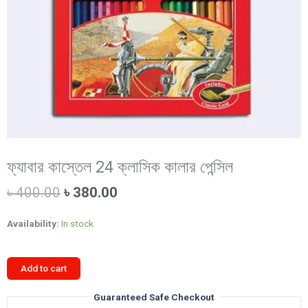
ফ্যাবার কাস্তেল 24 ক্লাসিক কালার পেন্সিল
Original
Current
৳
400.00
৳
380.00
price
price
was:
is:
Availability:
In stock
৳ 400.00.
৳ 380.00.
ফ্যাবার
Add to cart
কাস্তেল
24
Guaranteed Safe Checkout
ক্লাসিক