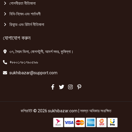
গোপনীয়তা নীতিমালা
বিধি-নিষেধ এবং শর্তাবলী
রিফান্ড এবং রিটার্ন নীতিমালা
যোগাযোগ করুন
৩৭, সৈয়দ ভিলা, মোগলটুলী, আদর্শ সদর, কুমিল্লা।
+৮৮০১৭৮১৭৯০৫৯৬
sukhibazar@support.com
কপিরাইট © 2026 sukhibazar.com | সমস্ত অধিকার সংরক্ষিত