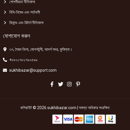
গোপনীয়তা নীতিমালা
বিধি-নিষেধ এবং শর্তাবলী
রিফান্ড এবং রিটার্ন নীতিমালা
যোগাযোগ করুন
৩৭, সৈয়দ ভিলা, মোগলটুলী, আদর্শ সদর, কুমিল্লা।
+৮৮০১৭৮১৭৯০৫৯৬
sukhibazar@support.com
কপিরাইট © 2026 sukhibazar.com | সমস্ত অধিকার সংরক্ষিত