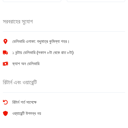
(Check
মার্কার
&
1pic
Correct)
quantity
সরবরাহের সুযোগ
quantity
ডেলিভারি এলাকা: শুধুমাত্র কুমিল্লা শহর।
১ ঘন্টায় ডেলিভারি (সকাল ৮টা থেকে রাত ৮টা)
ক্যাশ অন ডেলিভারি
রিটার্ন এবং ওয়ারেন্টি
রিটার্ন শর্ত সাপেক্ষে
ওয়্যারেন্টি উপলব্ধ নয়