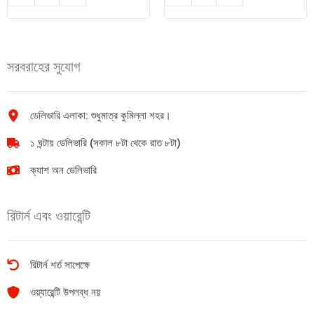
কুল
টুথপেস্ট
পাউডার
Fresh
Ice
Mint
cool
75gm
সরবরাহের সুযোগ
100gm
quantity
quantity
ডেলিভারি এলাকা: শুধুমাত্র কুমিল্লা শহর।
১ ঘন্টায় ডেলিভারি (সকাল ৮টা থেকে রাত ৮টা)
ক্যাশ অন ডেলিভারি
রিটার্ন এবং ওয়ারেন্টি
রিটার্ন শর্ত সাপেক্ষে
ওয়্যারেন্টি উপলব্ধ নয়