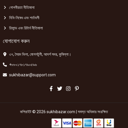
গোপনীয়তা নীতিমালা
বিধি-নিষেধ এবং শর্তাবলী
রিফান্ড এবং রিটার্ন নীতিমালা
যোগাযোগ করুন
৩৭, সৈয়দ ভিলা, মোগলটুলী, আদর্শ সদর, কুমিল্লা।
+৮৮০১৭৮১৭৯০৫৯৬
sukhibazar@support.com
কপিরাইট © 2026 sukhibazar.com | সমস্ত অধিকার সংরক্ষিত