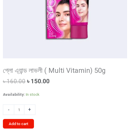
গ্লো এ্যান্ড লাভলী ( Multi Vitamin) 50g
Original
Current
৳
160.00
৳
150.00
price
price
was:
is:
Availability:
In stock
৳ 160.00.
৳ 150.00.
গ্লো
-
+
এ্যান্ড
লাভলী
Add to cart
(